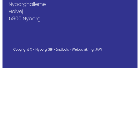
Nyborghallerne
Halvej 1
5800 Nyborg
Copyright © • Nyborg GIF Håndbold ·
Webudvikling: JAW