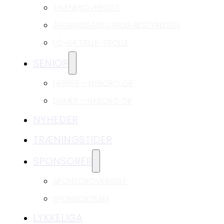
TRÆNEROVERSIGT
ÅRGANGSANSVARLIG BESTYRELSEN
U2-U4 TRILLE-TROLLE
SENIOR
HERRER – NYBORG GIF
DAMER – NYBORG GIF
NYHEDER
TRÆNINGSTIDER
SPONSORER
SPONSOROVERSIGT
SPONSORTEAM
LYKKELIGA