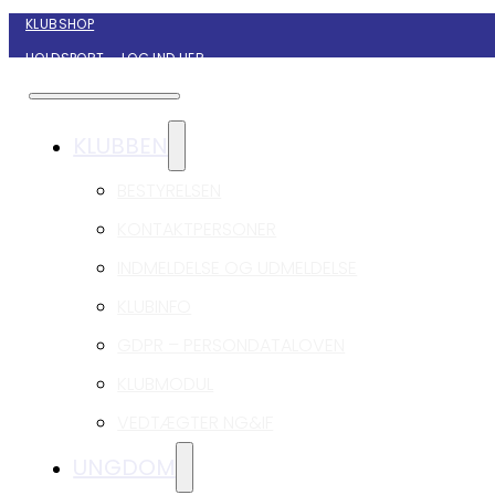
KLUBSHOP
HOLDSPORT – LOG IND HER
KONTAKT NYBORG GIF HÅNDBOLD
KLUBBEN
BESTYRELSEN
KONTAKTPERSONER
INDMELDELSE OG UDMELDELSE
KLUBINFO
GDPR – PERSONDATALOVEN
KLUBMODUL
VEDTÆGTER NG&IF
UNGDOM