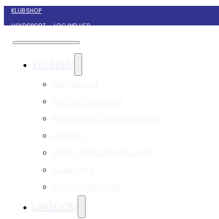
KLUBSHOP
HOLDSPORT – LOG IND HER
KONTAKT NYBORG GIF HÅNDBOLD
KLUBBEN
BESTYRELSEN
KONTAKTPERSONER
INDMELDELSE OG UDMELDELSE
KLUBINFO
GDPR – PERSONDATALOVEN
KLUBMODUL
VEDTÆGTER NG&IF
UNGDOM