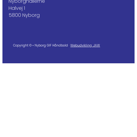
Nyborghallerne
Halvej 1
5800 Nyborg
Copyright © • Nyborg GIF Håndbold ·
Webudvikling: JAW