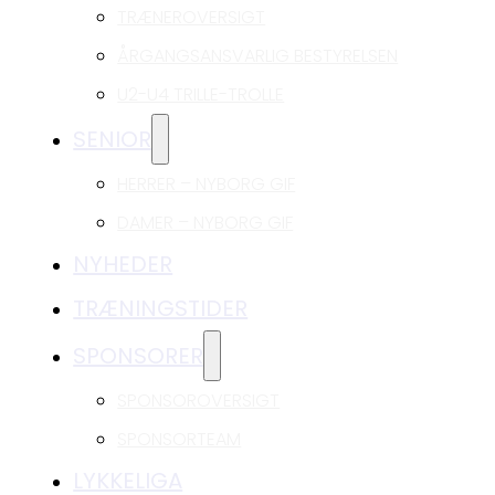
TRÆNEROVERSIGT
ÅRGANGSANSVARLIG BESTYRELSEN
U2-U4 TRILLE-TROLLE
SENIOR
HERRER – NYBORG GIF
DAMER – NYBORG GIF
NYHEDER
TRÆNINGSTIDER
SPONSORER
SPONSOROVERSIGT
SPONSORTEAM
LYKKELIGA