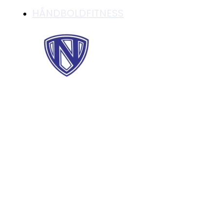
HÅNDBOLDFITNESS