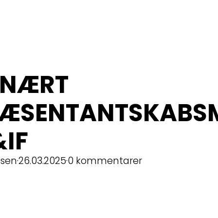
INÆRT
RÆSENTANTSKABS
&IF
dsen
·
26.03.2025
·
0 kommentarer