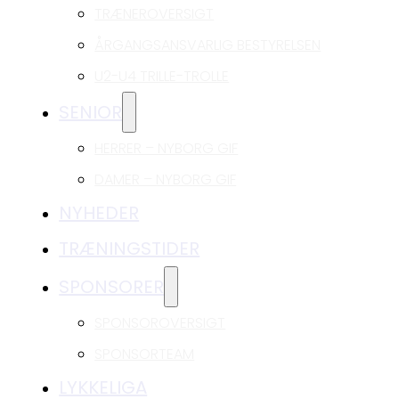
TRÆNEROVERSIGT
ÅRGANGSANSVARLIG BESTYRELSEN
U2-U4 TRILLE-TROLLE
SENIOR
HERRER – NYBORG GIF
DAMER – NYBORG GIF
NYHEDER
TRÆNINGSTIDER
SPONSORER
SPONSOROVERSIGT
SPONSORTEAM
LYKKELIGA