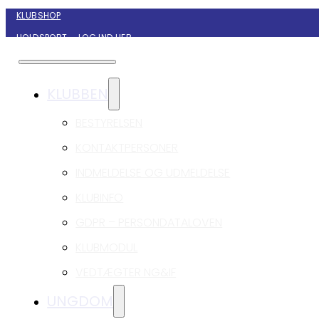
KLUBSHOP
HOLDSPORT – LOG IND HER
KONTAKT NYBORG GIF HÅNDBOLD
KLUBBEN
BESTYRELSEN
KONTAKTPERSONER
INDMELDELSE OG UDMELDELSE
KLUBINFO
GDPR – PERSONDATALOVEN
KLUBMODUL
VEDTÆGTER NG&IF
UNGDOM