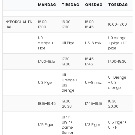
MANDAG
TIRSDAG
ONSDAG
TORSDAG
NYBORGHALLEN
16.00-
16.00-
16.00-
16.00-17.00
HAL 1
17.00
17.30
16.45
U9
U9 drenge
drenge +
U11 Pige
U5-6 mix.
+ pige + U11
Pige
pige
17.30-
16.45-
17.00-18.15
17.00-18.30
19.00
17.45
U11
U11 Drenge
Drenge +
U13 Pige
U7-8 mix.
+ U13
U13
drenge
drenge
19.00-
18.30-
18.15-19.45
17.45-19.15
20.30
20.00
U17 P -
U19P +
U15 Piger +
U15 Piger
U13 Piger
Dame
U 17 P
Senior