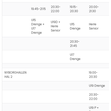
20.30-
19.15-
20.00-
19.45-21.15
22.00
20.30
21.30
U15
U19D +
Drenge +
U15
Herre
Herre
U17
Drenge
Senior
Senior
Drenge
20.30-
21.45
U17
Drenge
NYBORGHALLEN
19.00-
HAL 2
20.30
U19 Drenge
20.30-
22.00
U19 P +