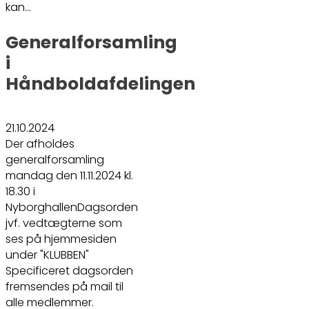
kan…
Generalforsamling
i
Håndboldafdelingen
21.10.2024
Der afholdes
generalforsamling
mandag den 11.11.2024 kl.
18.30 i
NyborghallenDagsorden
jvf. vedtægterne som
ses på hjemmesiden
under "KLUBBEN"
Specificeret dagsorden
fremsendes på mail til
alle medlemmer.