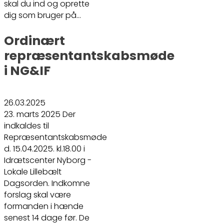
skal du ind og oprette
dig som bruger på…
Ordinært
repræsentantskabsmøde
i NG&IF
26.03.2025
23. marts 2025 Der
indkaldes til
Repræsentantskabsmøde
d. 15.04.2025. kl.18.00 i
Idrætscenter Nyborg -
Lokale Lillebælt
Dagsorden. Indkomne
forslag skal være
formanden i hænde
senest 14 dage før. De