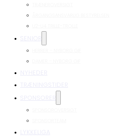
TRÆNEROVERSIGT
ÅRGANGSANSVARLIG BESTYRELSEN
U2-U4 TRILLE-TROLLE
SENIOR
HERRER – NYBORG GIF
DAMER – NYBORG GIF
NYHEDER
TRÆNINGSTIDER
SPONSORER
SPONSOROVERSIGT
SPONSORTEAM
LYKKELIGA