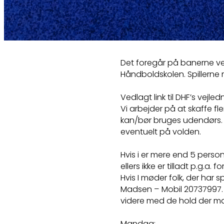
Det foregår på banerne ve
Håndboldskolen. Spillerne
Vedlagt link til DHF’s vejl
Vi arbejder på at skaffe f
kan/bør bruges udendørs. 
eventuelt på volden.
Hvis i er mere end 5 person
ellers ikke er tilladt p.g.a.
Hvis I møder folk, der har sp
Madsen – Mobil 20737997. D
videre med de hold der man
Mandag: