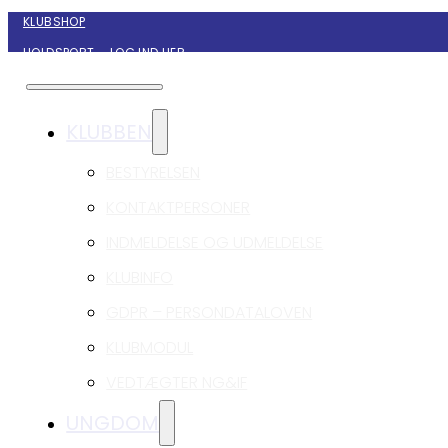
KLUBSHOP
HOLDSPORT – LOG IND HER
KONTAKT NYBORG GIF HÅNDBOLD
KLUBBEN
BESTYRELSEN
KONTAKTPERSONER
INDMELDELSE OG UDMELDELSE
KLUBINFO
GDPR – PERSONDATALOVEN
KLUBMODUL
VEDTÆGTER NG&IF
UNGDOM