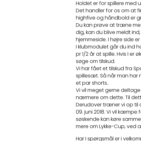
Holdet er for spillere med 
Det handler for os om at fi
highfive og håndbold er g
Du kan prøve at træne med
dig, kan du blive meldt in
hjemmeside. I højre side er 
I klubmodulet går du ind ho
pr 1/2 år at spille. Hvis I e
søge om tilskud.
Vi har fået et tilskud fra S
spillesæt. Så når man har m
et par shorts..
Vi vil meget gerne deltage i
nærmere om dette. Til dett
Derudover træner vi op til 
09. juni 2018. Vi vil kæmpe 
søskende kan køre sammen t
mere om Lykke-Cup, ved at
Har I spørgsmål er i velkom