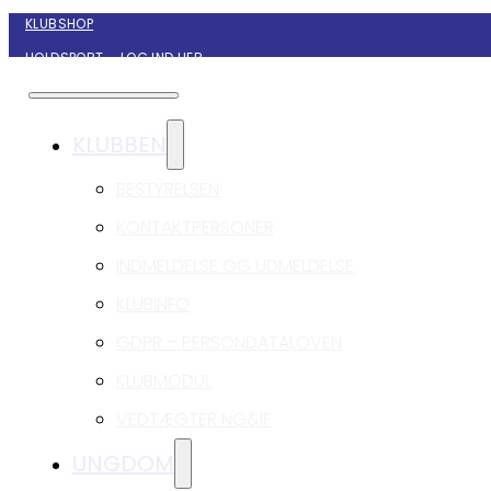
KLUBSHOP
HOLDSPORT – LOG IND HER
KONTAKT NYBORG GIF HÅNDBOLD
KLUBBEN
BESTYRELSEN
KONTAKTPERSONER
INDMELDELSE OG UDMELDELSE
KLUBINFO
GDPR – PERSONDATALOVEN
KLUBMODUL
VEDTÆGTER NG&IF
UNGDOM