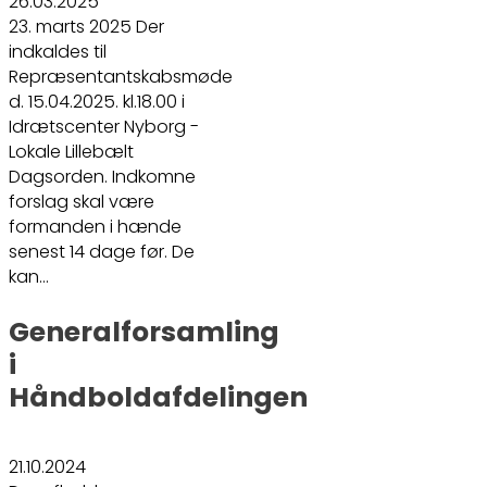
26.03.2025
23. marts 2025 Der
indkaldes til
Repræsentantskabsmøde
d. 15.04.2025. kl.18.00 i
Idrætscenter Nyborg -
Lokale Lillebælt
Dagsorden. Indkomne
forslag skal være
formanden i hænde
senest 14 dage før. De
kan…
Generalforsamling
i
Håndboldafdelingen
21.10.2024