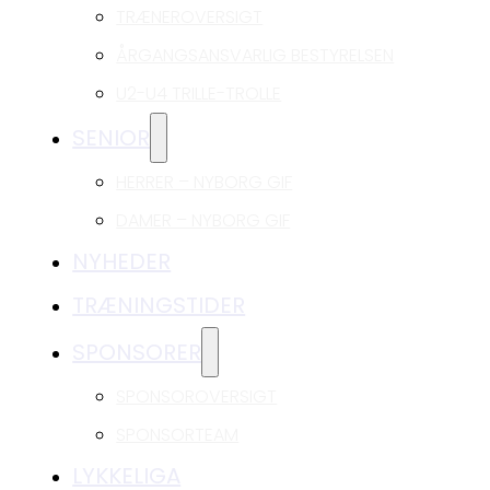
TRÆNEROVERSIGT
ÅRGANGSANSVARLIG BESTYRELSEN
U2-U4 TRILLE-TROLLE
SENIOR
HERRER – NYBORG GIF
DAMER – NYBORG GIF
NYHEDER
TRÆNINGSTIDER
SPONSORER
SPONSOROVERSIGT
SPONSORTEAM
LYKKELIGA