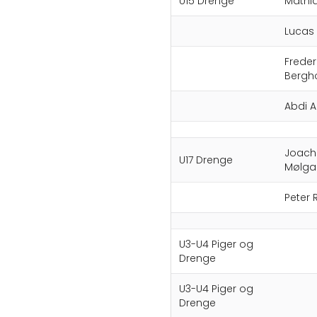
U15 Drenge
Mathi
Lucas 
Freder
Bergh
Abdi 
Joach
U17 Drenge
Mølga
Peter 
U3-U4 Piger og
Drenge
U3-U4 Piger og
Drenge