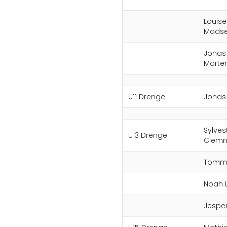
Louise
Mads
Jonas
Morte
U11 Drenge
Jona
Sylves
U13 Drenge
Clem
Tomm
Noah 
Jesper