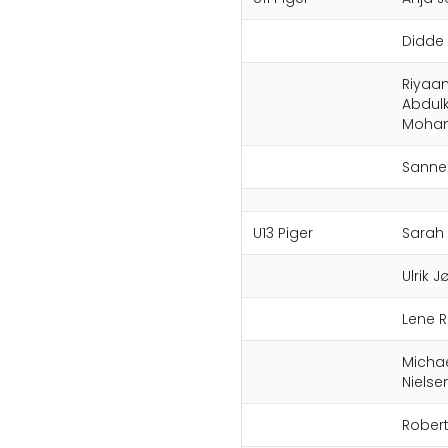
Didde
Riyaa
Abdulk
Moha
Sanne
U13 Piger
Sarah 
Ulrik 
Lene Ri
Micha
Nielse
Robert