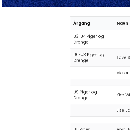
Årgang
Navn
U3-U4 Piger og
Drenge
U6-U8 Piger og
Tove S
Drenge
Victor
U9 Piger og
Kim Wil
Drenge
Lise 
U11 Piger
Anja 