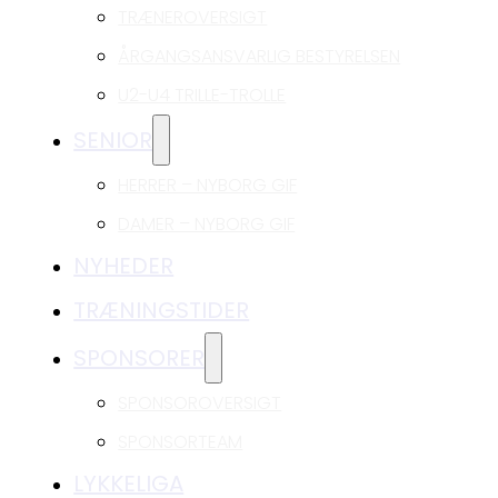
TRÆNEROVERSIGT
ÅRGANGSANSVARLIG BESTYRELSEN
U2-U4 TRILLE-TROLLE
SENIOR
HERRER – NYBORG GIF
DAMER – NYBORG GIF
NYHEDER
TRÆNINGSTIDER
SPONSORER
SPONSOROVERSIGT
SPONSORTEAM
LYKKELIGA