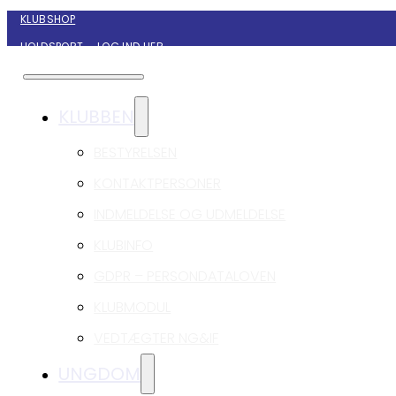
KLUBSHOP
HOLDSPORT – LOG IND HER
KONTAKT NYBORG GIF HÅNDBOLD
KLUBBEN
BESTYRELSEN
KONTAKTPERSONER
INDMELDELSE OG UDMELDELSE
KLUBINFO
GDPR – PERSONDATALOVEN
KLUBMODUL
VEDTÆGTER NG&IF
UNGDOM