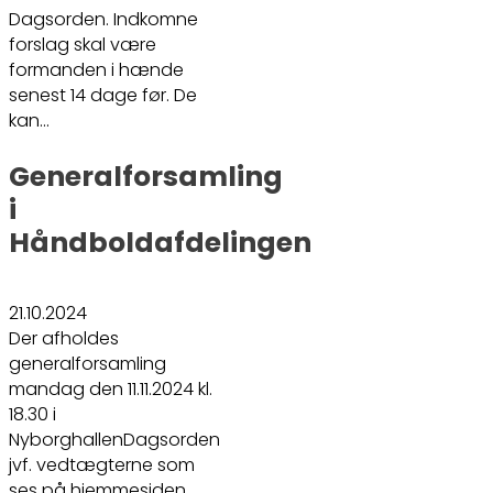
Dagsorden. Indkomne
forslag skal være
formanden i hænde
senest 14 dage før. De
kan…
Generalforsamling
i
Håndboldafdelingen
21.10.2024
Der afholdes
generalforsamling
mandag den 11.11.2024 kl.
18.30 i
NyborghallenDagsorden
jvf. vedtægterne som
ses på hjemmesiden