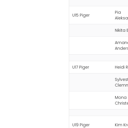
Pia
U15 Piger
Aleksa
Nikita
Amand
Ander
U17 Piger
Heidi
Sylves
Clem
Mona
Chris
U19 Piger
Kim Kr