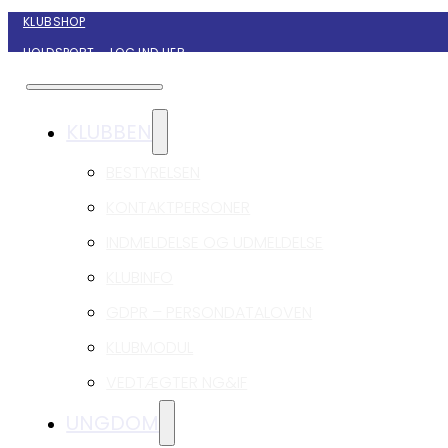
KLUBSHOP
HOLDSPORT – LOG IND HER
KONTAKT NYBORG GIF HÅNDBOLD
KLUBBEN
BESTYRELSEN
KONTAKTPERSONER
INDMELDELSE OG UDMELDELSE
KLUBINFO
GDPR – PERSONDATALOVEN
KLUBMODUL
VEDTÆGTER NG&IF
UNGDOM