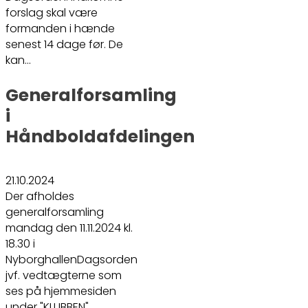
forslag skal være
formanden i hænde
senest 14 dage før. De
kan…
Generalforsamling
i
Håndboldafdelingen
21.10.2024
Der afholdes
generalforsamling
mandag den 11.11.2024 kl.
18.30 i
NyborghallenDagsorden
jvf. vedtægterne som
ses på hjemmesiden
under "KLUBBEN"