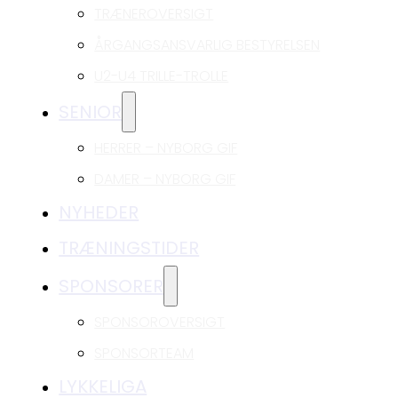
TRÆNEROVERSIGT
ÅRGANGSANSVARLIG BESTYRELSEN
U2-U4 TRILLE-TROLLE
SENIOR
HERRER – NYBORG GIF
DAMER – NYBORG GIF
NYHEDER
TRÆNINGSTIDER
SPONSORER
SPONSOROVERSIGT
SPONSORTEAM
LYKKELIGA