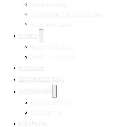
TRÆNEROVERSIGT
ÅRGANGSANSVARLIG BESTYRELSEN
U2-U4 TRILLE-TROLLE
SENIOR
HERRER – NYBORG GIF
DAMER – NYBORG GIF
NYHEDER
TRÆNINGSTIDER
SPONSORER
SPONSOROVERSIGT
SPONSORTEAM
LYKKELIGA