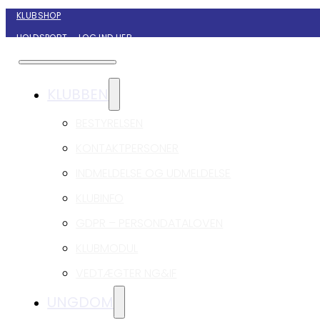
KLUBSHOP
HOLDSPORT – LOG IND HER
KONTAKT NYBORG GIF HÅNDBOLD
KLUBBEN
BESTYRELSEN
KONTAKTPERSONER
INDMELDELSE OG UDMELDELSE
KLUBINFO
GDPR – PERSONDATALOVEN
KLUBMODUL
VEDTÆGTER NG&IF
UNGDOM