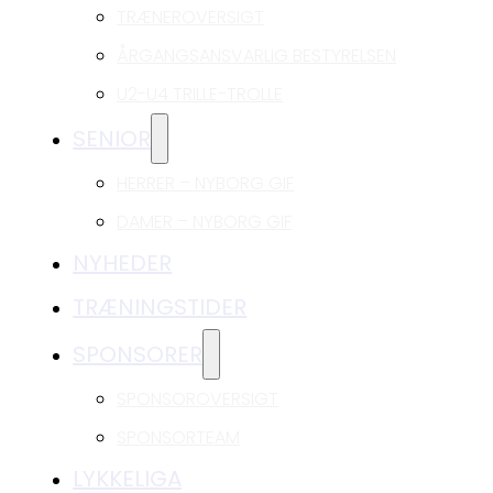
TRÆNEROVERSIGT
ÅRGANGSANSVARLIG BESTYRELSEN
U2-U4 TRILLE-TROLLE
SENIOR
HERRER – NYBORG GIF
DAMER – NYBORG GIF
NYHEDER
TRÆNINGSTIDER
SPONSORER
SPONSOROVERSIGT
SPONSORTEAM
LYKKELIGA