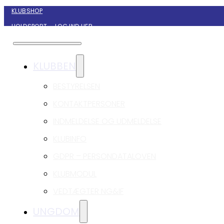
KLUBSHOP
HOLDSPORT – LOG IND HER
KONTAKT NYBORG GIF HÅNDBOLD
KLUBBEN
BESTYRELSEN
KONTAKTPERSONER
INDMELDELSE OG UDMELDELSE
KLUBINFO
GDPR – PERSONDATALOVEN
KLUBMODUL
VEDTÆGTER NG&IF
UNGDOM