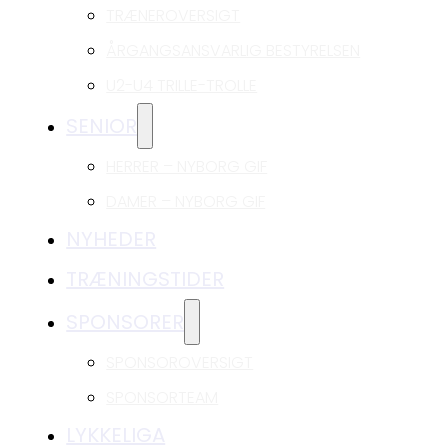
TRÆNEROVERSIGT
ÅRGANGSANSVARLIG BESTYRELSEN
U2-U4 TRILLE-TROLLE
SENIOR
HERRER – NYBORG GIF
DAMER – NYBORG GIF
NYHEDER
TRÆNINGSTIDER
SPONSORER
SPONSOROVERSIGT
SPONSORTEAM
LYKKELIGA