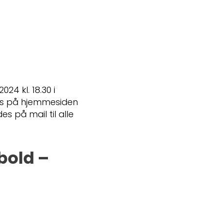
24 kl. 18.30 i
es på hjemmesiden
 på mail til alle
bold –