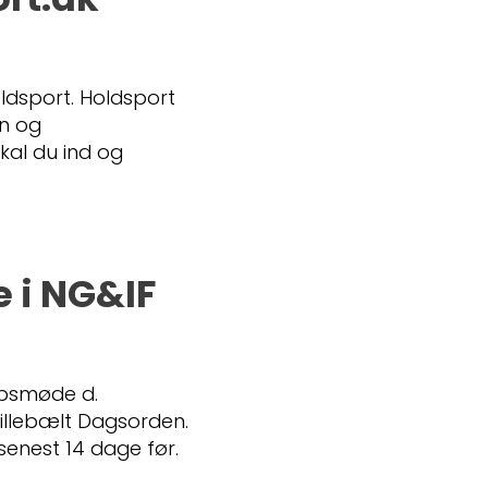
ldsport. Holdsport
on og
kal du ind og
 i NG&IF
absmøde d.
 Lillebælt Dagsorden.
enest 14 dage før.