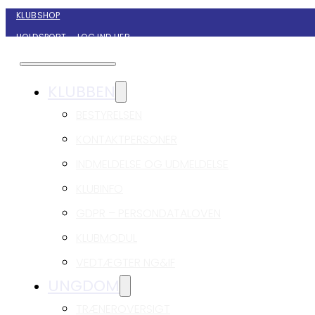
KLUBSHOP
HOLDSPORT – LOG IND HER
KONTAKT NYBORG GIF HÅNDBOLD
KLUBBEN
BESTYRELSEN
KONTAKTPERSONER
INDMELDELSE OG UDMELDELSE
KLUBINFO
GDPR – PERSONDATALOVEN
KLUBMODUL
VEDTÆGTER NG&IF
UNGDOM
TRÆNEROVERSIGT