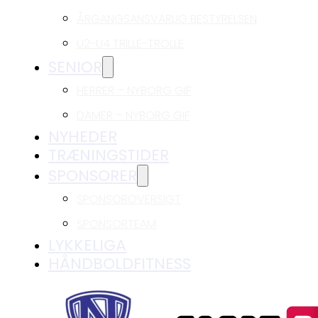
ÅRGANGSANSVARLIG BESTYRELSEN
U2-U4 TRILLE-TROLLE
SENIOR
HERRER – NYBORG GIF
DAMER – NYBORG GIF
NYHEDER
TRÆNINGSTIDER
SPONSORER
SPONSOROVERSIGT
SPONSORTEAM
LYKKELIGA
HÅNDBOLDFITNESS