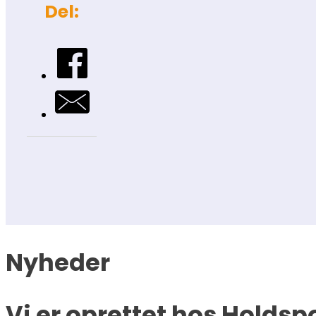
Del:
Nyheder
Vi er oprettet hos Holdsp