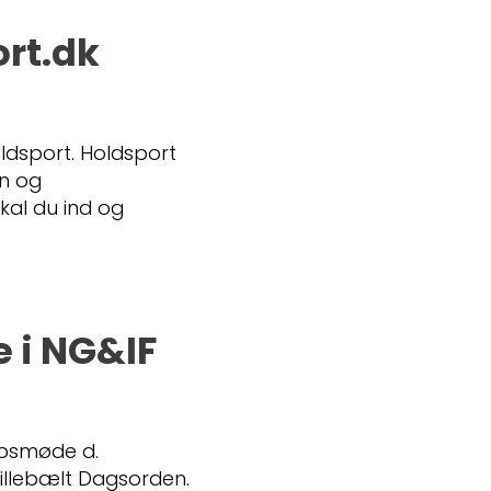
ort.dk
ldsport. Holdsport
on og
kal du ind og
 i NG&IF
absmøde d.
 Lillebælt Dagsorden.