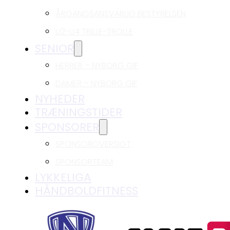
ÅRGANGSANSVARLIG BESTYRELSEN
U2-U4 TRILLE-TROLLE
SENIOR
HERRER – NYBORG GIF
DAMER – NYBORG GIF
NYHEDER
TRÆNINGSTIDER
SPONSORER
SPONSOROVERSIGT
SPONSORTEAM
LYKKELIGA
HÅNDBOLDFITNESS