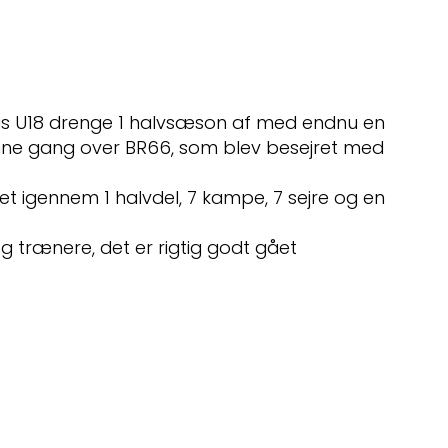
gs U18 drenge 1 halvsæson af med endnu en
nne gang over BR66, som blev besejret med
t igennem 1 halvdel, 7 kampe, 7 sejre og en
re og trænere, det er rigtig godt gået