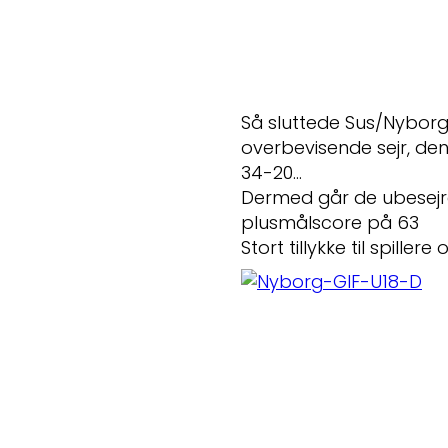
Så sluttede Sus/Nybor
overbevisende sejr, de
34-20…
Dermed går de ubesejre
plusmålscore på 63
Stort tillykke til spille