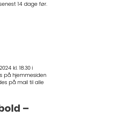
enest 14 dage før.
24 kl. 18.30 i
es på hjemmesiden
 på mail til alle
bold –