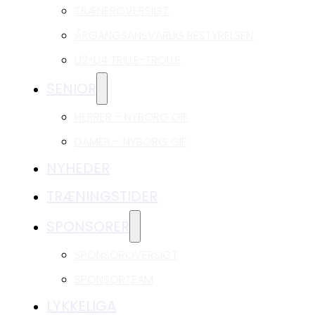
TRÆNEROVERSIGT
ÅRGANGSANSVARLIG BESTYRELSEN
U2-U4 TRILLE-TROLLE
SENIOR
HERRER – NYBORG GIF
DAMER – NYBORG GIF
NYHEDER
TRÆNINGSTIDER
SPONSORER
SPONSOROVERSIGT
SPONSORTEAM
LYKKELIGA