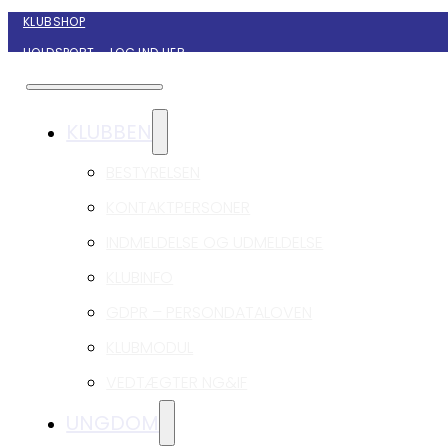
KLUBSHOP
HOLDSPORT – LOG IND HER
KONTAKT NYBORG GIF HÅNDBOLD
KLUBBEN
BESTYRELSEN
KONTAKTPERSONER
INDMELDELSE OG UDMELDELSE
KLUBINFO
GDPR – PERSONDATALOVEN
KLUBMODUL
VEDTÆGTER NG&IF
UNGDOM