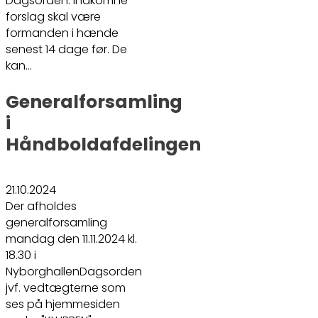
Dagsorden. Indkomne
forslag skal være
formanden i hænde
senest 14 dage før. De
kan…
Generalforsamling
i
Håndboldafdelingen
21.10.2024
Der afholdes
generalforsamling
mandag den 11.11.2024 kl.
18.30 i
NyborghallenDagsorden
jvf. vedtægterne som
ses på hjemmesiden