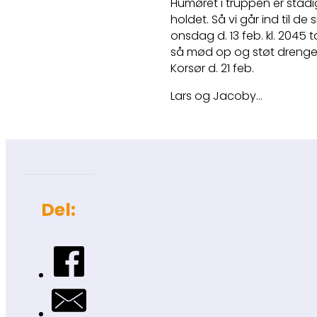
Humøret i truppen er stadig
holdet. Så vi går ind til de
onsdag d. 13 feb. kl. 2045 
så mød op og støt drenge
Korsør d. 21 feb.
Lars og Jacoby…
Del: