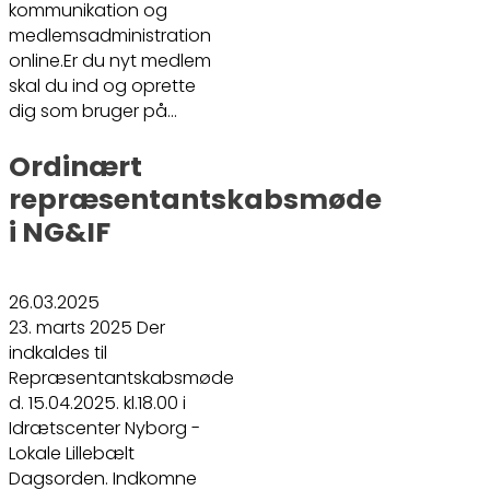
kommunikation og
medlemsadministration
online.Er du nyt medlem
skal du ind og oprette
dig som bruger på…
Ordinært
repræsentantskabsmøde
i NG&IF
26.03.2025
23. marts 2025 Der
indkaldes til
Repræsentantskabsmøde
d. 15.04.2025. kl.18.00 i
Idrætscenter Nyborg -
Lokale Lillebælt
Dagsorden. Indkomne