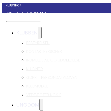
KLUBSHOP
HOLDSPORT – LOG IND HER
KONTAKT NYBORG GIF HÅNDBOLD
KLUBBEN
BESTYRELSEN
KONTAKTPERSONER
INDMELDELSE OG UDMELDELSE
KLUBINFO
GDPR – PERSONDATALOVEN
KLUBMODUL
VEDTÆGTER NG&IF
UNGDOM