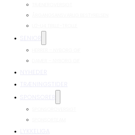
TRÆNEROVERSIGT
ÅRGANGSANSVARLIG BESTYRELSEN
U2-U4 TRILLE-TROLLE
SENIOR
HERRER – NYBORG GIF
DAMER – NYBORG GIF
NYHEDER
TRÆNINGSTIDER
SPONSORER
SPONSOROVERSIGT
SPONSORTEAM
LYKKELIGA