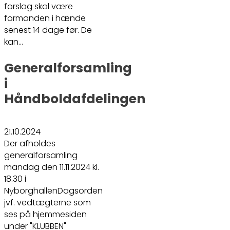
forslag skal være
formanden i hænde
senest 14 dage før. De
kan…
Generalforsamling
i
Håndboldafdelingen
21.10.2024
Der afholdes
generalforsamling
mandag den 11.11.2024 kl.
18.30 i
NyborghallenDagsorden
jvf. vedtægterne som
ses på hjemmesiden
under "KLUBBEN"