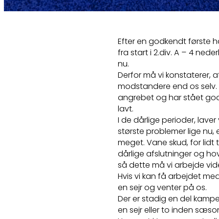
Efter en godkendt første h
fra start i 2.div. A – 4 ned
nu.
Derfor må vi konstaterer, a
modstandere end os selv. I 
angrebet og har stået god
lavt.
I de dårlige perioder, laver
største problemer lige nu, 
meget. Vane skud, for lid
dårlige afslutninger og hov
så dette må vi arbejde vi
Hvis vi kan få arbejdet med
en sejr og venter på os.
Der er stadig en del kampe 
en sejr eller to inden sæson