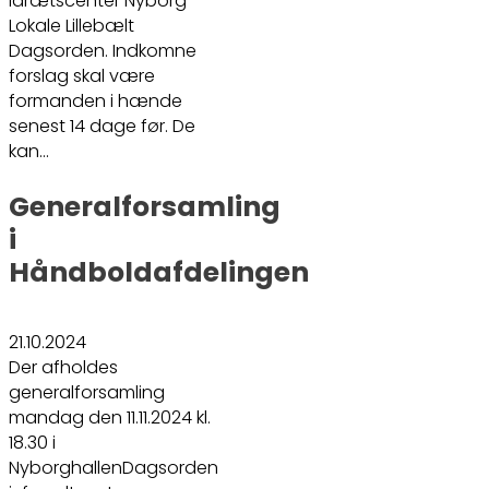
Idrætscenter Nyborg -
Lokale Lillebælt
Dagsorden. Indkomne
forslag skal være
formanden i hænde
senest 14 dage før. De
kan…
Generalforsamling
i
Håndboldafdelingen
21.10.2024
Der afholdes
generalforsamling
mandag den 11.11.2024 kl.
18.30 i
NyborghallenDagsorden