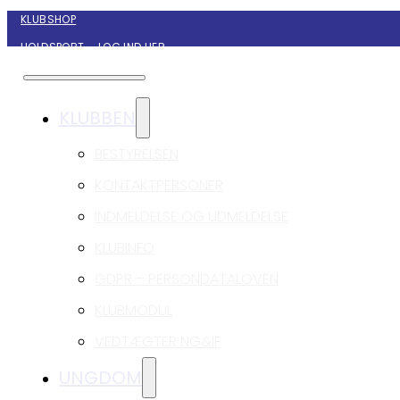
KLUBSHOP
HOLDSPORT – LOG IND HER
KONTAKT NYBORG GIF HÅNDBOLD
KLUBBEN
BESTYRELSEN
KONTAKTPERSONER
INDMELDELSE OG UDMELDELSE
KLUBINFO
GDPR – PERSONDATALOVEN
KLUBMODUL
VEDTÆGTER NG&IF
UNGDOM