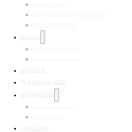
TRÆNEROVERSIGT
ÅRGANGSANSVARLIG BESTYRELSEN
U2-U4 TRILLE-TROLLE
SENIOR
HERRER – NYBORG GIF
DAMER – NYBORG GIF
NYHEDER
TRÆNINGSTIDER
SPONSORER
SPONSOROVERSIGT
SPONSORTEAM
LYKKELIGA