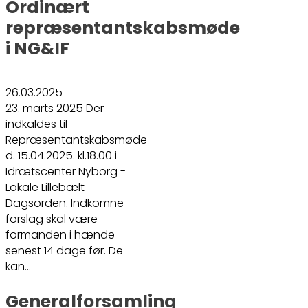
Ordinært
repræsentantskabsmøde
i NG&IF
26.03.2025
23. marts 2025 Der
indkaldes til
Repræsentantskabsmøde
d. 15.04.2025. kl.18.00 i
Idrætscenter Nyborg -
Lokale Lillebælt
Dagsorden. Indkomne
forslag skal være
formanden i hænde
senest 14 dage før. De
kan…
Generalforsamling