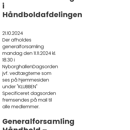
i
Håndboldafdelingen
21.10.2024
Der afholdes
generalforsamling
mandag den 11.11.2024 kl.
18.30 i
NyborghallenDagsorden
jvf. vedtægterne som
ses på hjemmesiden
under "KLUBBEN"
Specificeret dagsorden
fremsendes på mail til
alle medlemmer.
Generalforsamling