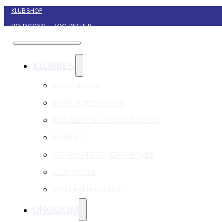
KLUBSHOP
HOLDSPORT – LOG IND HER
KONTAKT NYBORG GIF HÅNDBOLD
KLUBBEN
BESTYRELSEN
KONTAKTPERSONER
INDMELDELSE OG UDMELDELSE
KLUBINFO
GDPR – PERSONDATALOVEN
KLUBMODUL
VEDTÆGTER NG&IF
UNGDOM