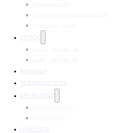
TRÆNEROVERSIGT
ÅRGANGSANSVARLIG BESTYRELSEN
U2-U4 TRILLE-TROLLE
SENIOR
HERRER – NYBORG GIF
DAMER – NYBORG GIF
NYHEDER
TRÆNINGSTIDER
SPONSORER
SPONSOROVERSIGT
SPONSORTEAM
LYKKELIGA