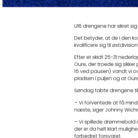
U16 drengene har sikret sig
Det betyder, at de i den
kvalificere sig til østdivisio
Efter et skidt 25-31 nede
Oure, der troede sig sikke
15 ved pausen) vandt vi over
pladsen i puljen og at Ou
Søndag tabte drengene ti
– Vi forventede at få mind
næste, siger Johnny Wic
– Vi spillede drømmebold i
der er da helt klart mulighe
forbedret forsvaret.