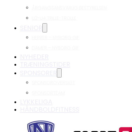
ÅRGANGSANSVARLIG BESTYRELSEN
U2-U4 TRILLE-TROLLE
SENIOR
HERRER – NYBORG GIF
DAMER – NYBORG GIF
NYHEDER
TRÆNINGSTIDER
SPONSORER
SPONSOROVERSIGT
SPONSORTEAM
LYKKELIGA
HÅNDBOLDFITNESS