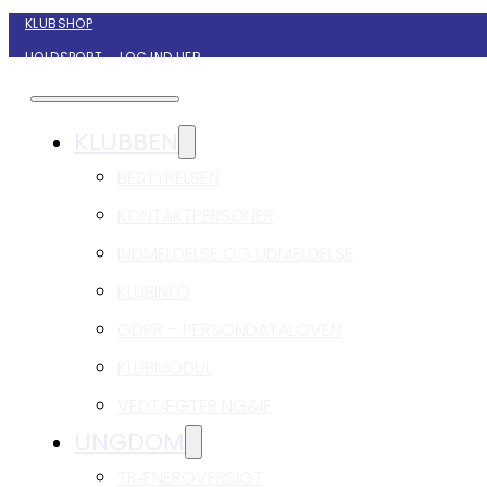
KLUBSHOP
HOLDSPORT – LOG IND HER
KONTAKT NYBORG GIF HÅNDBOLD
KLUBBEN
BESTYRELSEN
KONTAKTPERSONER
INDMELDELSE OG UDMELDELSE
KLUBINFO
GDPR – PERSONDATALOVEN
KLUBMODUL
VEDTÆGTER NG&IF
UNGDOM
TRÆNEROVERSIGT