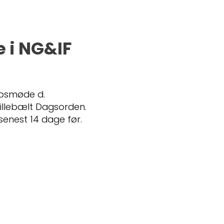
 i NG&IF
absmøde d.
 Lillebælt Dagsorden.
enest 14 dage før.