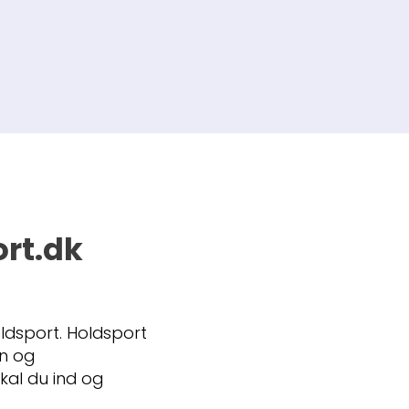
ort.dk
ldsport. Holdsport
on og
kal du ind og