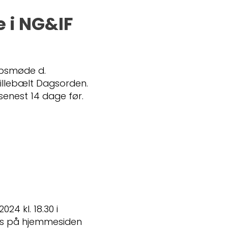
 i NG&IF
absmøde d.
 Lillebælt Dagsorden.
enest 14 dage før.
24 kl. 18.30 i
es på hjemmesiden