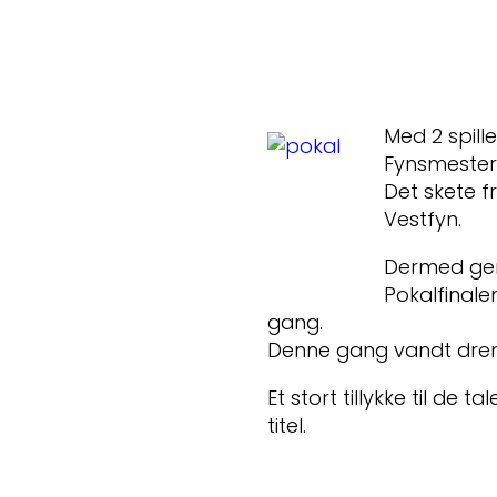
Med 2 spill
Fynsmester
Det skete f
Vestfyn.
Dermed gen
Pokalfinale
gang.
Denne gang vandt dre
Et stort tillykke til d
titel.