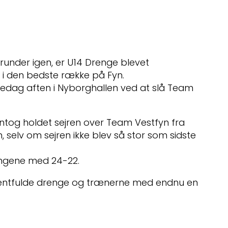
erunder igen, er U14 Drenge blevet
 i den bedste række på Fyn.
redag aften i Nyborghallen ved at slå Team
tog holdet sejren over Team Vestfyn fra
n, selv om sejren ikke blev så stor som sidste
ngene med 24-22.
e talentfulde drenge og trænerne med endnu en