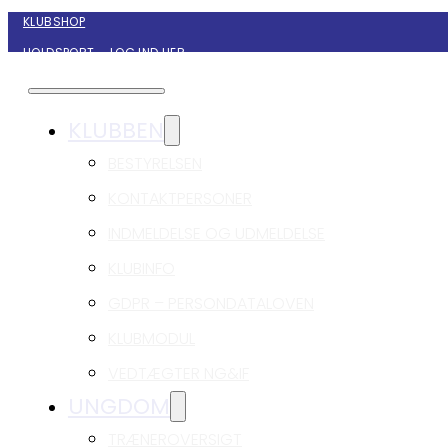
KLUBSHOP
HOLDSPORT – LOG IND HER
KONTAKT NYBORG GIF HÅNDBOLD
KLUBBEN
BESTYRELSEN
KONTAKTPERSONER
INDMELDELSE OG UDMELDELSE
KLUBINFO
GDPR – PERSONDATALOVEN
KLUBMODUL
VEDTÆGTER NG&IF
UNGDOM
TRÆNEROVERSIGT