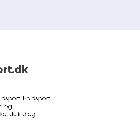
ort.dk
ldsport. Holdsport
on og
kal du ind og