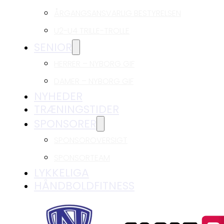
ÅRGANGSANSVARLIG BESTYRELSEN
U2-U4 TRILLE-TROLLE
SENIOR
HERRER – NYBORG GIF
DAMER – NYBORG GIF
NYHEDER
TRÆNINGSTIDER
SPONSORER
SPONSOROVERSIGT
SPONSORTEAM
LYKKELIGA
HÅNDBOLDFITNESS