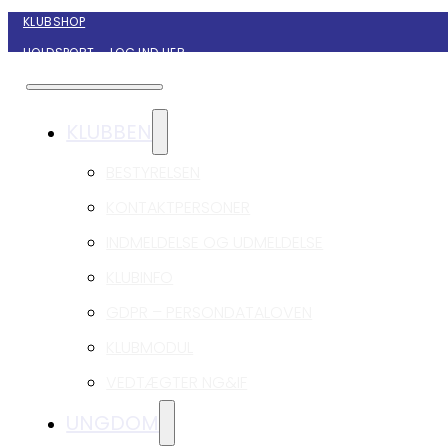
KLUBSHOP
HOLDSPORT – LOG IND HER
KONTAKT NYBORG GIF HÅNDBOLD
KLUBBEN
BESTYRELSEN
KONTAKTPERSONER
INDMELDELSE OG UDMELDELSE
KLUBINFO
GDPR – PERSONDATALOVEN
KLUBMODUL
VEDTÆGTER NG&IF
UNGDOM