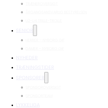
TRÆNEROVERSIGT
ÅRGANGSANSVARLIG BESTYRELSEN
U2-U4 TRILLE-TROLLE
SENIOR
HERRER – NYBORG GIF
DAMER – NYBORG GIF
NYHEDER
TRÆNINGSTIDER
SPONSORER
SPONSOROVERSIGT
SPONSORTEAM
LYKKELIGA