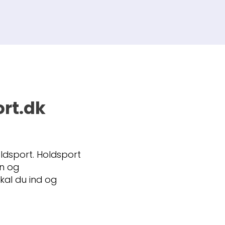
ort.dk
ldsport. Holdsport
on og
kal du ind og