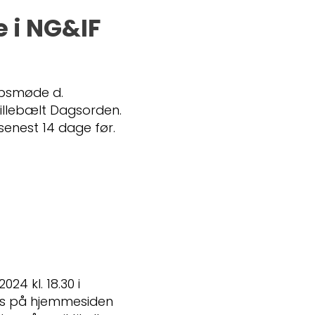
 i NG&IF
absmøde d.
 Lillebælt Dagsorden.
enest 14 dage før.
24 kl. 18.30 i
es på hjemmesiden