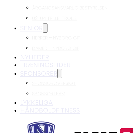
ÅRGANGSANSVARLIG BESTYRELSEN
U2-U4 TRILLE-TROLLE
SENIOR
HERRER – NYBORG GIF
DAMER – NYBORG GIF
NYHEDER
TRÆNINGSTIDER
SPONSORER
SPONSOROVERSIGT
SPONSORTEAM
LYKKELIGA
HÅNDBOLDFITNESS