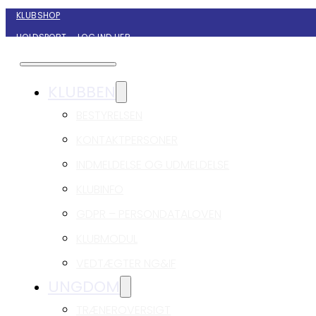
KLUBSHOP
HOLDSPORT – LOG IND HER
KONTAKT NYBORG GIF HÅNDBOLD
KLUBBEN
BESTYRELSEN
KONTAKTPERSONER
INDMELDELSE OG UDMELDELSE
KLUBINFO
GDPR – PERSONDATALOVEN
KLUBMODUL
VEDTÆGTER NG&IF
UNGDOM
TRÆNEROVERSIGT