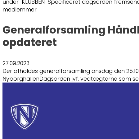
under "KLUBBEN" Specificeret dagsorden fremsendes
medlemmer.
Generalforsamling Hånd
opdateret
27.09.2023
Der afholdes generalforsamling onsdag den 25.10.20
NyborghallenDagsorden jvf. vedtægterne som s