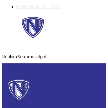
HÅNDBOLDFITNESS
Medlem Seniorudvalget