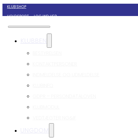
KLUBSHOP
HOLDSPORT – LOG IND HER
KONTAKT NYBORG GIF HÅNDBOLD
KLUBBEN
BESTYRELSEN
KONTAKTPERSONER
INDMELDELSE OG UDMELDELSE
KLUBINFO
GDPR – PERSONDATALOVEN
KLUBMODUL
VEDTÆGTER NG&IF
UNGDOM