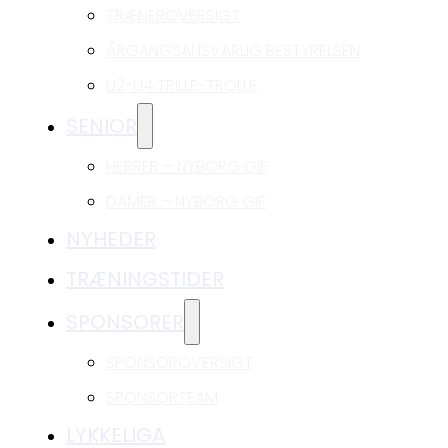
TRÆNEROVERSIGT
ÅRGANGSANSVARLIG BESTYRELSEN
U2-U4 TRILLE-TROLLE
SENIOR
HERRER – NYBORG GIF
DAMER – NYBORG GIF
NYHEDER
TRÆNINGSTIDER
SPONSORER
SPONSOROVERSIGT
SPONSORTEAM
LYKKELIGA