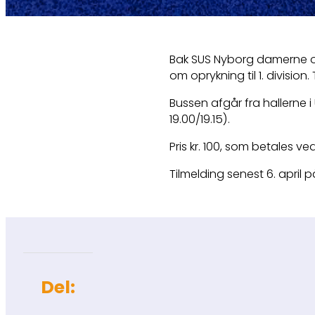
Bak SUS Nyborg damerne op
om oprykning til 1. divisio
Bussen afgår fra hallerne i U
19.00/19.15).
Pris kr. 100, som betales v
Tilmelding senest 6. apri
Del: