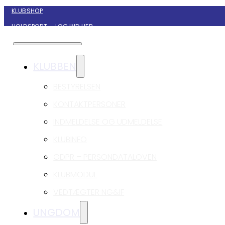
KLUBSHOP
HOLDSPORT – LOG IND HER
KONTAKT NYBORG GIF HÅNDBOLD
KLUBBEN
BESTYRELSEN
KONTAKTPERSONER
INDMELDELSE OG UDMELDELSE
KLUBINFO
GDPR – PERSONDATALOVEN
KLUBMODUL
VEDTÆGTER NG&IF
UNGDOM