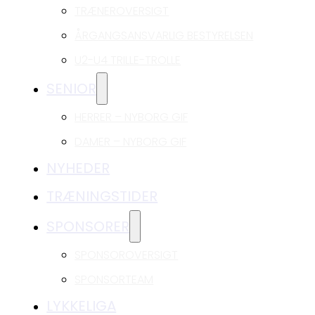
TRÆNEROVERSIGT
ÅRGANGSANSVARLIG BESTYRELSEN
U2-U4 TRILLE-TROLLE
SENIOR
HERRER – NYBORG GIF
DAMER – NYBORG GIF
NYHEDER
TRÆNINGSTIDER
SPONSORER
SPONSOROVERSIGT
SPONSORTEAM
LYKKELIGA