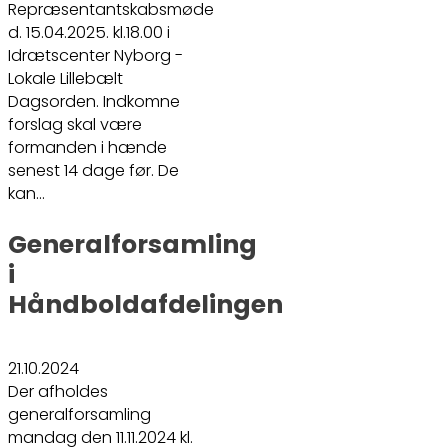
Repræsentantskabsmøde
d. 15.04.2025. kl.18.00 i
Idrætscenter Nyborg -
Lokale Lillebælt
Dagsorden. Indkomne
forslag skal være
formanden i hænde
senest 14 dage før. De
kan…
Generalforsamling
i
Håndboldafdelingen
21.10.2024
Der afholdes
generalforsamling
mandag den 11.11.2024 kl.