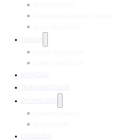
TRÆNEROVERSIGT
ÅRGANGSANSVARLIG BESTYRELSEN
U2-U4 TRILLE-TROLLE
SENIOR
HERRER – NYBORG GIF
DAMER – NYBORG GIF
NYHEDER
TRÆNINGSTIDER
SPONSORER
SPONSOROVERSIGT
SPONSORTEAM
LYKKELIGA