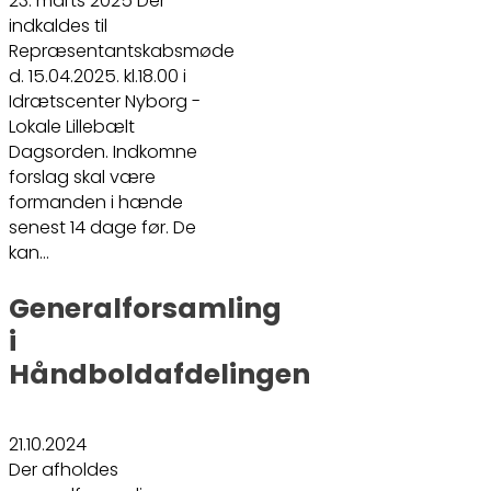
23. marts 2025 Der
indkaldes til
Repræsentantskabsmøde
d. 15.04.2025. kl.18.00 i
Idrætscenter Nyborg -
Lokale Lillebælt
Dagsorden. Indkomne
forslag skal være
formanden i hænde
senest 14 dage før. De
kan…
Generalforsamling
i
Håndboldafdelingen
21.10.2024
Der afholdes