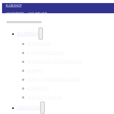
KLUBSHOP
HOLDSPORT – LOG IND HER
KONTAKT NYBORG GIF HÅNDBOLD
KLUBBEN
BESTYRELSEN
KONTAKTPERSONER
INDMELDELSE OG UDMELDELSE
KLUBINFO
GDPR – PERSONDATALOVEN
KLUBMODUL
VEDTÆGTER NG&IF
UNGDOM