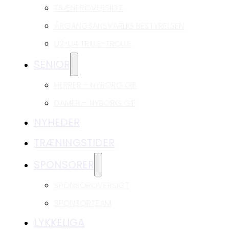
TRÆNEROVERSIGT
ÅRGANGSANSVARLIG BESTYRELSEN
U2-U4 TRILLE-TROLLE
SENIOR
HERRER – NYBORG GIF
DAMER – NYBORG GIF
NYHEDER
TRÆNINGSTIDER
SPONSORER
SPONSOROVERSIGT
SPONSORTEAM
LYKKELIGA