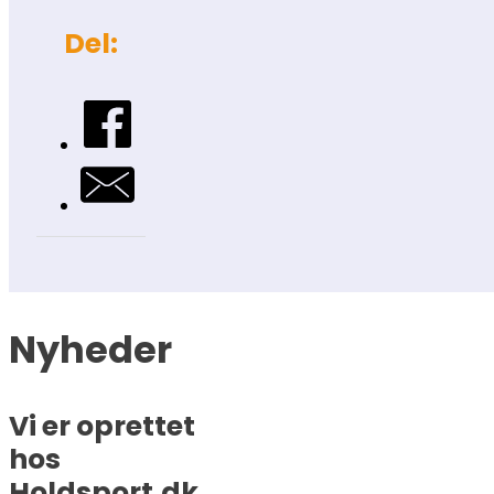
Del:
Nyheder
Vi er oprettet
hos
Holdsport.dk