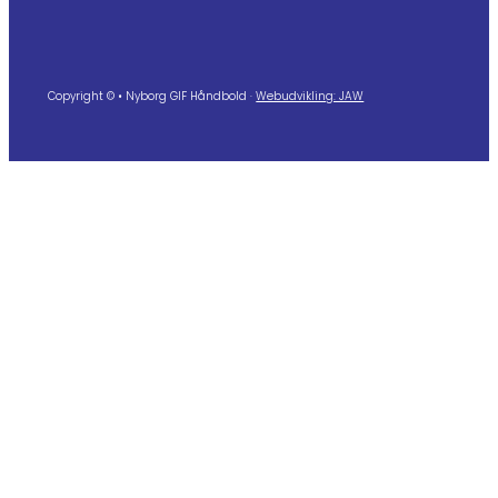
Copyright © • Nyborg GIF Håndbold ·
Webudvikling: JAW