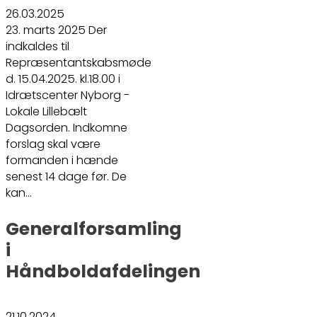
26.03.2025
23. marts 2025 Der
indkaldes til
Repræsentantskabsmøde
d. 15.04.2025. kl.18.00 i
Idrætscenter Nyborg -
Lokale Lillebælt
Dagsorden. Indkomne
forslag skal være
formanden i hænde
senest 14 dage før. De
kan…
Generalforsamling
i
Håndboldafdelingen
21.10.2024