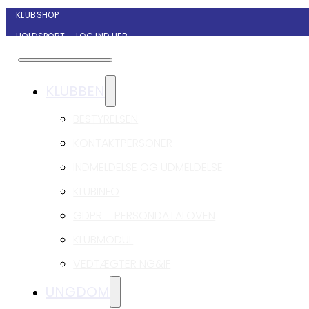
KLUBSHOP
HOLDSPORT – LOG IND HER
KONTAKT NYBORG GIF HÅNDBOLD
KLUBBEN
BESTYRELSEN
KONTAKTPERSONER
INDMELDELSE OG UDMELDELSE
KLUBINFO
GDPR – PERSONDATALOVEN
KLUBMODUL
VEDTÆGTER NG&IF
UNGDOM