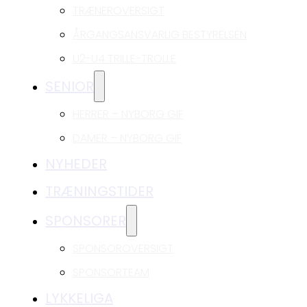
TRÆNEROVERSIGT
ÅRGANGSANSVARLIG BESTYRELSEN
U2-U4 TRILLE-TROLLE
SENIOR
HERRER – NYBORG GIF
DAMER – NYBORG GIF
NYHEDER
TRÆNINGSTIDER
SPONSORER
SPONSOROVERSIGT
SPONSORTEAM
LYKKELIGA