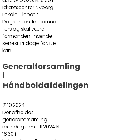
d. 15.04.2025. kl.18.00 i
Idrætscenter Nyborg -
Lokale Lillebælt
Dagsorden. Indkomne
forslag skal være
formanden i hænde
senest 14 dage før. De
kan…
Generalforsamling
i
Håndboldafdelingen
21.10.2024
Der afholdes
generalforsamling
mandag den 11.11.2024 kl.
18.30 i