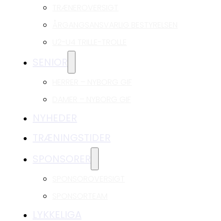
TRÆNEROVERSIGT
ÅRGANGSANSVARLIG BESTYRELSEN
U2-U4 TRILLE-TROLLE
SENIOR
HERRER – NYBORG GIF
DAMER – NYBORG GIF
NYHEDER
TRÆNINGSTIDER
SPONSORER
SPONSOROVERSIGT
SPONSORTEAM
LYKKELIGA