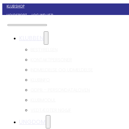
KLUBSHOP
HOLDSPORT – LOG IND HER
KONTAKT NYBORG GIF HÅNDBOLD
KLUBBEN
BESTYRELSEN
KONTAKTPERSONER
INDMELDELSE OG UDMELDELSE
KLUBINFO
GDPR – PERSONDATALOVEN
KLUBMODUL
VEDTÆGTER NG&IF
UNGDOM