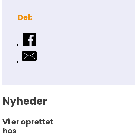
Del:
Nyheder
Vi er oprettet
hos