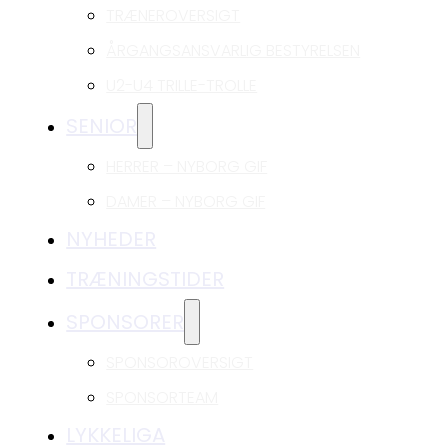
TRÆNEROVERSIGT
ÅRGANGSANSVARLIG BESTYRELSEN
U2-U4 TRILLE-TROLLE
SENIOR
HERRER – NYBORG GIF
DAMER – NYBORG GIF
NYHEDER
TRÆNINGSTIDER
SPONSORER
SPONSOROVERSIGT
SPONSORTEAM
LYKKELIGA