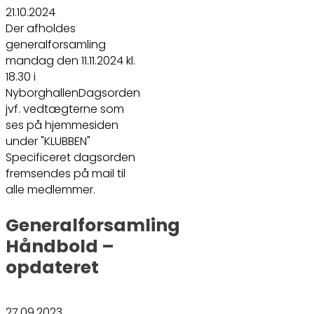
21.10.2024
Der afholdes
generalforsamling
mandag den 11.11.2024 kl.
18.30 i
NyborghallenDagsorden
jvf. vedtægterne som
ses på hjemmesiden
under "KLUBBEN"
Specificeret dagsorden
fremsendes på mail til
alle medlemmer.
Generalforsamling
Håndbold –
opdateret
27.09.2023