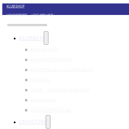
KLUBSHOP
HOLDSPORT – LOG IND HER
KONTAKT NYBORG GIF HÅNDBOLD
KLUBBEN
BESTYRELSEN
KONTAKTPERSONER
INDMELDELSE OG UDMELDELSE
KLUBINFO
GDPR – PERSONDATALOVEN
KLUBMODUL
VEDTÆGTER NG&IF
UNGDOM