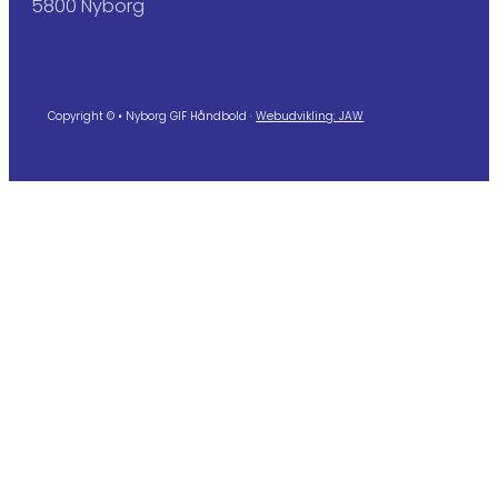
5800 Nyborg
Copyright © • Nyborg GIF Håndbold ·
Webudvikling: JAW