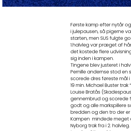
Første kamp efter nytår og
i julepausen, så pigerne v
starten, men SUS fulgte godt
1.halvleg var præget af hå
det kostede flere udvisni
sig inden i kampen.
Tingene blev justeret i hal
Pernille andernse stod en s
scorede dres føreste mål i 2
19 min. Michael Buster tra
Louise Bratås (Skadespaus
gennembrud og scorede 5 må
godt og alle markspillere
bredden og den tro der er 
Kampen mindede meget om
Nyborg trak fra i 2. halvle