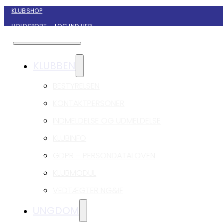
KLUBSHOP
HOLDSPORT – LOG IND HER
KONTAKT NYBORG GIF HÅNDBOLD
KLUBBEN
BESTYRELSEN
KONTAKTPERSONER
INDMELDELSE OG UDMELDELSE
KLUBINFO
GDPR – PERSONDATALOVEN
KLUBMODUL
VEDTÆGTER NG&IF
UNGDOM