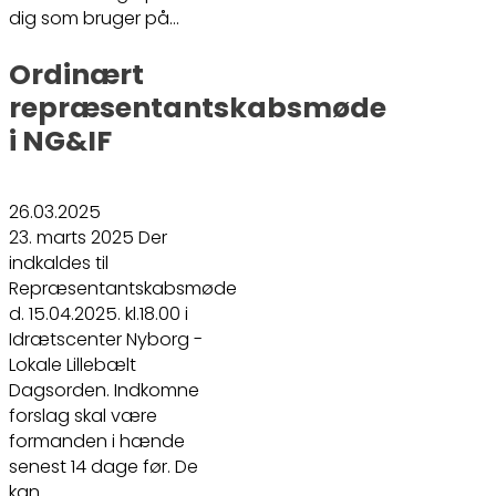
dig som bruger på…
Ordinært
repræsentantskabsmøde
i NG&IF
26.03.2025
23. marts 2025 Der
indkaldes til
Repræsentantskabsmøde
d. 15.04.2025. kl.18.00 i
Idrætscenter Nyborg -
Lokale Lillebælt
Dagsorden. Indkomne
forslag skal være
formanden i hænde
senest 14 dage før. De
kan…