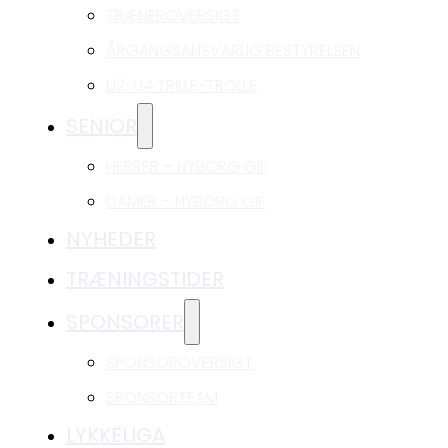
TRÆNEROVERSIGT
ÅRGANGSANSVARLIG BESTYRELSEN
U2-U4 TRILLE-TROLLE
SENIOR
HERRER – NYBORG GIF
DAMER – NYBORG GIF
NYHEDER
TRÆNINGSTIDER
SPONSORER
SPONSOROVERSIGT
SPONSORTEAM
LYKKELIGA