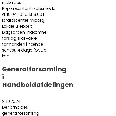
indkaldes til
Repræsentantskabsmøde
d. 15.04.2025. kl.18.00 i
Idrætscenter Nyborg -
Lokale Lillebælt
Dagsorden. Indkomne
forslag skal være
formanden i hænde
senest 14 dage før. De
kan…
Generalforsamling
i
Håndboldafdelingen
21.10.2024
Der afholdes
generalforsamling