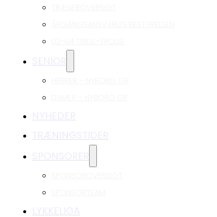
TRÆNEROVERSIGT
ÅRGANGSANSVARLIG BESTYRELSEN
U2-U4 TRILLE-TROLLE
SENIOR
HERRER – NYBORG GIF
DAMER – NYBORG GIF
NYHEDER
TRÆNINGSTIDER
SPONSORER
SPONSOROVERSIGT
SPONSORTEAM
LYKKELIGA