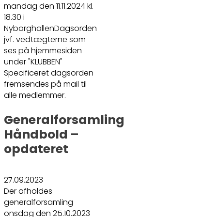
mandag den 11.11.2024 kl.
18.30 i
NyborghallenDagsorden
jvf. vedtægterne som
ses på hjemmesiden
under "KLUBBEN"
Specificeret dagsorden
fremsendes på mail til
alle medlemmer.
Generalforsamling
Håndbold –
opdateret
27.09.2023
Der afholdes
generalforsamling
onsdag den 25.10.2023