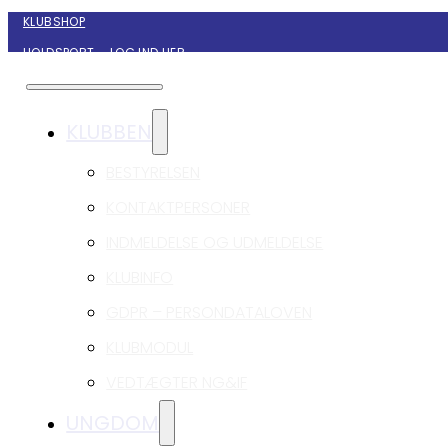
KLUBSHOP
HOLDSPORT – LOG IND HER
KONTAKT NYBORG GIF HÅNDBOLD
KLUBBEN
BESTYRELSEN
KONTAKTPERSONER
INDMELDELSE OG UDMELDELSE
KLUBINFO
GDPR – PERSONDATALOVEN
KLUBMODUL
VEDTÆGTER NG&IF
UNGDOM