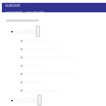
KLUBSHOP
HOLDSPORT – LOG IND HER
KONTAKT NYBORG GIF HÅNDBOLD
KLUBBEN
BESTYRELSEN
KONTAKTPERSONER
INDMELDELSE OG UDMELDELSE
KLUBINFO
GDPR – PERSONDATALOVEN
KLUBMODUL
VEDTÆGTER NG&IF
UNGDOM