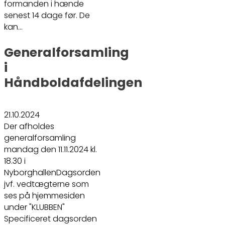
formanden i hænde
senest 14 dage før. De
kan…
Generalforsamling
i
Håndboldafdelingen
21.10.2024
Der afholdes
generalforsamling
mandag den 11.11.2024 kl.
18.30 i
NyborghallenDagsorden
jvf. vedtægterne som
ses på hjemmesiden
under "KLUBBEN"
Specificeret dagsorden