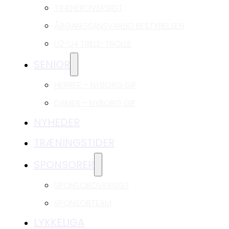
TRÆNEROVERSIGT
ÅRGANGSANSVARLIG BESTYRELSEN
U2-U4 TRILLE-TROLLE
SENIOR
HERRER – NYBORG GIF
DAMER – NYBORG GIF
NYHEDER
TRÆNINGSTIDER
SPONSORER
SPONSOROVERSIGT
SPONSORTEAM
LYKKELIGA