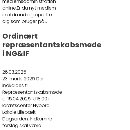
medlemsadministration
online.Er du nyt medlem
skal du ind og oprette
dig som bruger på…
Ordinært
repræsentantskabsmøde
i NG&IF
26.03.2025
23. marts 2025 Der
indkaldes til
Repræsentantskabsmøde
d. 15.04.2025. kl.18.00 i
Idrætscenter Nyborg -
Lokale Lillebælt
Dagsorden. Indkomne
forslag skal være