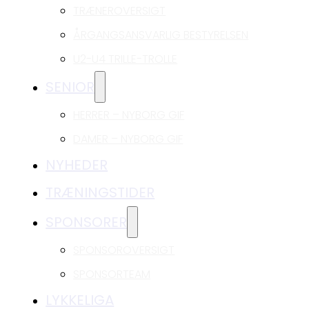
TRÆNEROVERSIGT
ÅRGANGSANSVARLIG BESTYRELSEN
U2-U4 TRILLE-TROLLE
SENIOR
HERRER – NYBORG GIF
DAMER – NYBORG GIF
NYHEDER
TRÆNINGSTIDER
SPONSORER
SPONSOROVERSIGT
SPONSORTEAM
LYKKELIGA