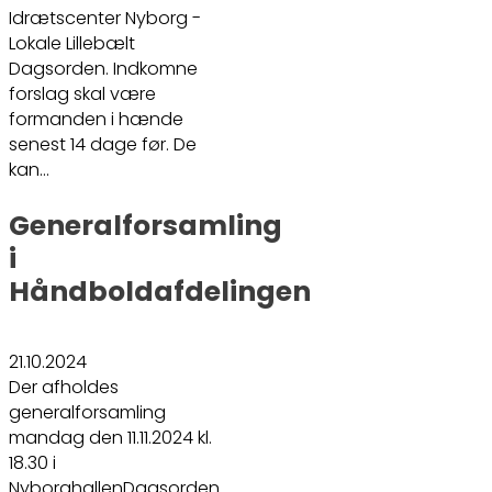
Idrætscenter Nyborg -
Lokale Lillebælt
Dagsorden. Indkomne
forslag skal være
formanden i hænde
senest 14 dage før. De
kan…
Generalforsamling
i
Håndboldafdelingen
21.10.2024
Der afholdes
generalforsamling
mandag den 11.11.2024 kl.
18.30 i
NyborghallenDagsorden