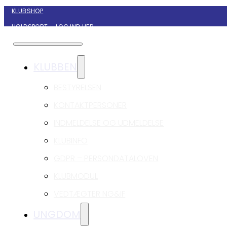
KLUBSHOP
HOLDSPORT – LOG IND HER
KONTAKT NYBORG GIF HÅNDBOLD
KLUBBEN
BESTYRELSEN
KONTAKTPERSONER
INDMELDELSE OG UDMELDELSE
KLUBINFO
GDPR – PERSONDATALOVEN
KLUBMODUL
VEDTÆGTER NG&IF
UNGDOM