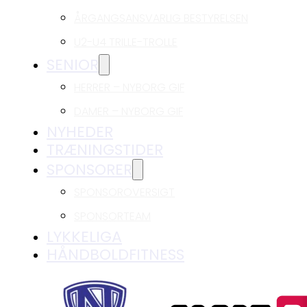
ÅRGANGSANSVARLIG BESTYRELSEN
U2-U4 TRILLE-TROLLE
SENIOR
HERRER – NYBORG GIF
DAMER – NYBORG GIF
NYHEDER
TRÆNINGSTIDER
SPONSORER
SPONSOROVERSIGT
SPONSORTEAM
LYKKELIGA
HÅNDBOLDFITNESS