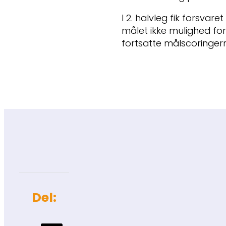
I 2. halvleg fik forsvar
målet ikke mulighed for
fortsatte målscoringer
Del: