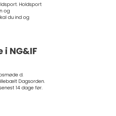
ldsport. Holdsport
on og
kal du ind og
 i NG&IF
absmøde d.
 Lillebælt Dagsorden.
enest 14 dage før.