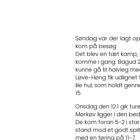
Søndag var der lagt op
kom på besøg
Det blev en tæt kamp, 
komme i gang. Bagud 2
kunne gå til halvleg me
Løve-Høng fik udlignet ti
lile hul, som holdt gen
15
Onsdag den 12.1 gik tur
Mørkøv ligger i den be
De kom foran 5-2 i star
stand mod et godt spil
med en føring på 11-7.