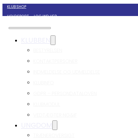
KLUBSHOP
HOLDSPORT – LOG IND HER
KONTAKT NYBORG GIF HÅNDBOLD
KLUBBEN
BESTYRELSEN
KONTAKTPERSONER
INDMELDELSE OG UDMELDELSE
KLUBINFO
GDPR – PERSONDATALOVEN
KLUBMODUL
VEDTÆGTER NG&IF
UNGDOM
TRÆNEROVERSIGT