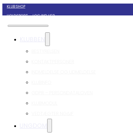
KLUBSHOP
HOLDSPORT – LOG IND HER
KONTAKT NYBORG GIF HÅNDBOLD
KLUBBEN
BESTYRELSEN
KONTAKTPERSONER
INDMELDELSE OG UDMELDELSE
KLUBINFO
GDPR – PERSONDATALOVEN
KLUBMODUL
VEDTÆGTER NG&IF
UNGDOM