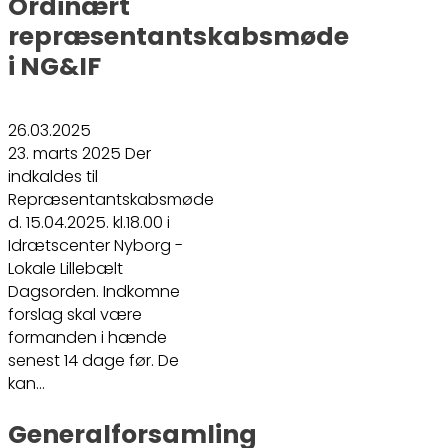
Ordinært
repræsentantskabsmøde
i NG&IF
26.03.2025
23. marts 2025 Der
indkaldes til
Repræsentantskabsmøde
d. 15.04.2025. kl.18.00 i
Idrætscenter Nyborg -
Lokale Lillebælt
Dagsorden. Indkomne
forslag skal være
formanden i hænde
senest 14 dage før. De
kan…
Generalforsamling