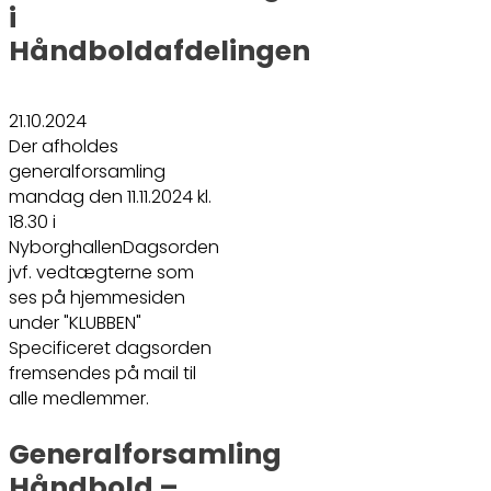
i
Håndboldafdelingen
21.10.2024
Der afholdes
generalforsamling
mandag den 11.11.2024 kl.
18.30 i
NyborghallenDagsorden
jvf. vedtægterne som
ses på hjemmesiden
under "KLUBBEN"
Specificeret dagsorden
fremsendes på mail til
alle medlemmer.
Generalforsamling
Håndbold –