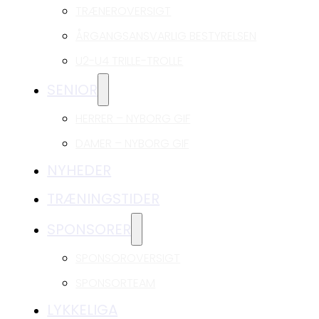
TRÆNEROVERSIGT
ÅRGANGSANSVARLIG BESTYRELSEN
U2-U4 TRILLE-TROLLE
SENIOR
HERRER – NYBORG GIF
DAMER – NYBORG GIF
NYHEDER
TRÆNINGSTIDER
SPONSORER
SPONSOROVERSIGT
SPONSORTEAM
LYKKELIGA