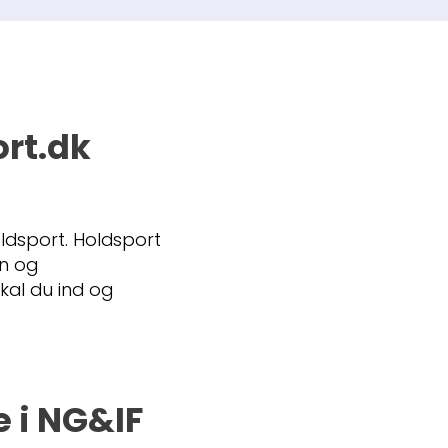
ort.dk
ldsport. Holdsport
on og
kal du ind og
 i NG&IF