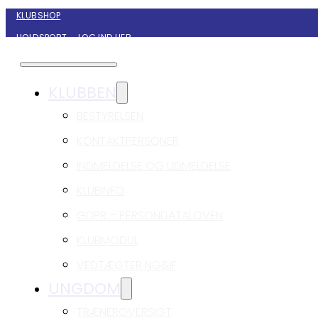
KLUBSHOP
HOLDSPORT – LOG IND HER
KONTAKT NYBORG GIF HÅNDBOLD
KLUBBEN
BESTYRELSEN
KONTAKTPERSONER
INDMELDELSE OG UDMELDELSE
KLUBINFO
GDPR – PERSONDATALOVEN
KLUBMODUL
VEDTÆGTER NG&IF
UNGDOM
TRÆNEROVERSIGT