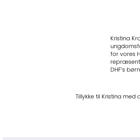
Kristina K
ungdomsfo
for vores 
repræsent
DHF’s bør
Tillykke til Kristina med 