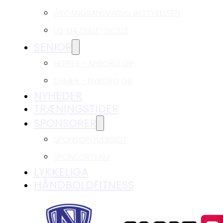
ÅRGANGSANSVARLIG BESTYRELSEN
U2-U4 TRILLE-TROLLE
SENIOR
HERRER – NYBORG GIF
DAMER – NYBORG GIF
NYHEDER
TRÆNINGSTIDER
SPONSORER
SPONSOROVERSIGT
SPONSORTEAM
LYKKELIGA
HÅNDBOLDFITNESS