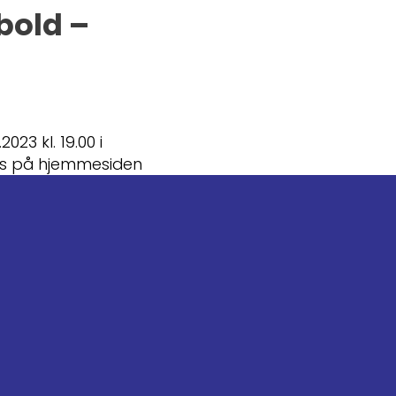
bold –
23 kl. 19.00 i
es på hjemmesiden