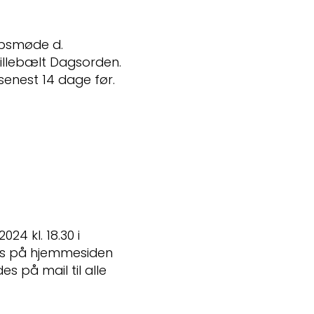
absmøde d.
 Lillebælt Dagsorden.
enest 14 dage før.
24 kl. 18.30 i
es på hjemmesiden
 på mail til alle