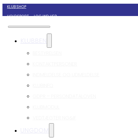
KLUBSHOP
HOLDSPORT – LOG IND HER
KONTAKT NYBORG GIF HÅNDBOLD
KLUBBEN
BESTYRELSEN
KONTAKTPERSONER
INDMELDELSE OG UDMELDELSE
KLUBINFO
GDPR – PERSONDATALOVEN
KLUBMODUL
VEDTÆGTER NG&IF
UNGDOM