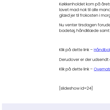
Køkkenholdet kom på året
lavet mad nok til alle ma
glæd jer til frokosten i mor
Nu venter tirsdagen forude
badetøj, håndklæde samt c
Klik på dette link –
Håndbol
Derudover er der udsendt 
Klik på dette link –
Overnat
[slideshow id=24]