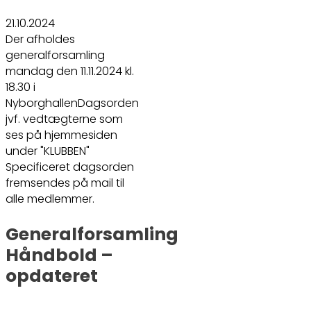
21.10.2024
Der afholdes
generalforsamling
mandag den 11.11.2024 kl.
18.30 i
NyborghallenDagsorden
jvf. vedtægterne som
ses på hjemmesiden
under "KLUBBEN"
Specificeret dagsorden
fremsendes på mail til
alle medlemmer.
Generalforsamling
Håndbold –
opdateret