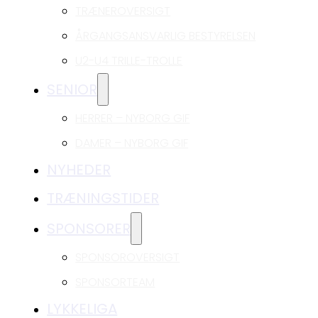
TRÆNEROVERSIGT
ÅRGANGSANSVARLIG BESTYRELSEN
U2-U4 TRILLE-TROLLE
SENIOR
HERRER – NYBORG GIF
DAMER – NYBORG GIF
NYHEDER
TRÆNINGSTIDER
SPONSORER
SPONSOROVERSIGT
SPONSORTEAM
LYKKELIGA