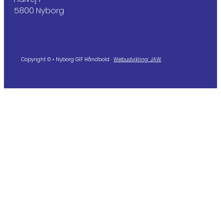
5800 Nyborg
Copyright © • Nyborg GIF Håndbold ·
Webudvikling: JAW