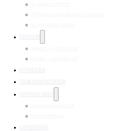
TRÆNEROVERSIGT
ÅRGANGSANSVARLIG BESTYRELSEN
U2-U4 TRILLE-TROLLE
SENIOR
HERRER – NYBORG GIF
DAMER – NYBORG GIF
NYHEDER
TRÆNINGSTIDER
SPONSORER
SPONSOROVERSIGT
SPONSORTEAM
LYKKELIGA