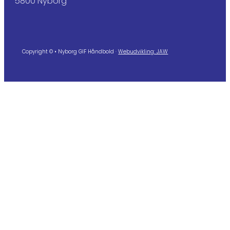
5800 Nyborg
Copyright © • Nyborg GIF Håndbold ·
Webudvikling: JAW