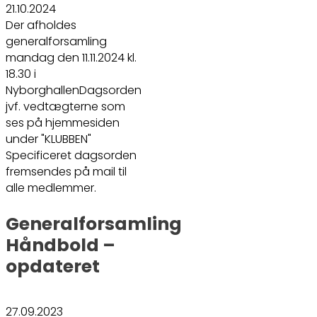
21.10.2024
Der afholdes
generalforsamling
mandag den 11.11.2024 kl.
18.30 i
NyborghallenDagsorden
jvf. vedtægterne som
ses på hjemmesiden
under "KLUBBEN"
Specificeret dagsorden
fremsendes på mail til
alle medlemmer.
Generalforsamling
Håndbold –
opdateret
27.09.2023