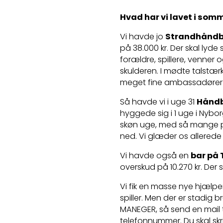
Hvad har vi lavet i som
Vi havde jo
Strandhåndb
på 38.000 kr. Der skal lyde st
forældre, spillere, venner o
skulderen. I mødte talstær
meget fine ambassadører 
Så havde vi i uge 31
Håndb
hyggede sig i 1 uge i Nybo
skøn uge, med så mange pos
ned. Vi glæder os allerede
Vi havde også en
bar på 
overskud på 10.270 kr. Der s
Vi fik en masse nye hjælper
spiller. Men der er stadig b
MANEGER, så send en mail 
telefonnummer. Du skal skri