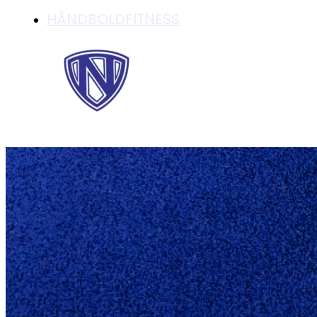
HÅNDBOLDFITNESS
MÅNEDSBREV AUG