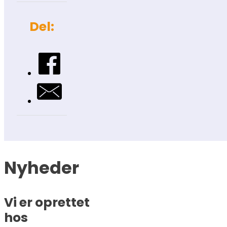
Del:
Nyheder
Vi er oprettet
hos