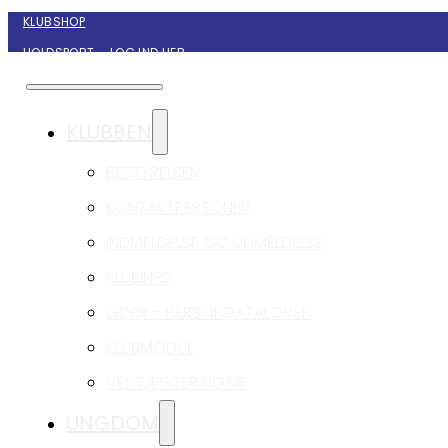
KLUBSHOP
HOLDSPORT – LOG IND HER
KONTAKT NYBORG GIF HÅNDBOLD
KLUBBEN
BESTYRELSEN
KONTAKTPERSONER
INDMELDELSE OG UDMELDELSE
KLUBINFO
GDPR – PERSONDATALOVEN
KLUBMODUL
VEDTÆGTER NG&IF
UNGDOM