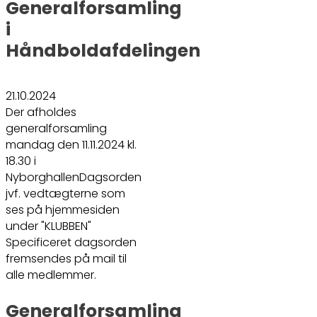
Generalforsamling
i
Håndboldafdelingen
21.10.2024
Der afholdes
generalforsamling
mandag den 11.11.2024 kl.
18.30 i
NyborghallenDagsorden
jvf. vedtægterne som
ses på hjemmesiden
under "KLUBBEN"
Specificeret dagsorden
fremsendes på mail til
alle medlemmer.
Generalforsamling