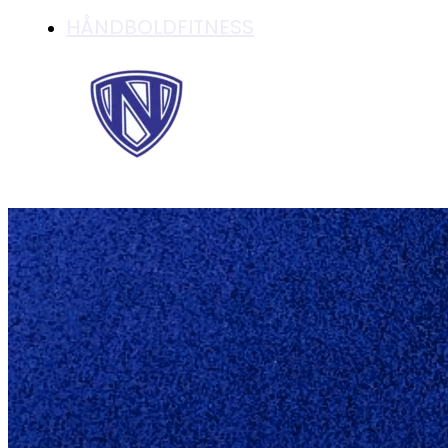
HÅNDBOLDFITNESS
MÅLFEST