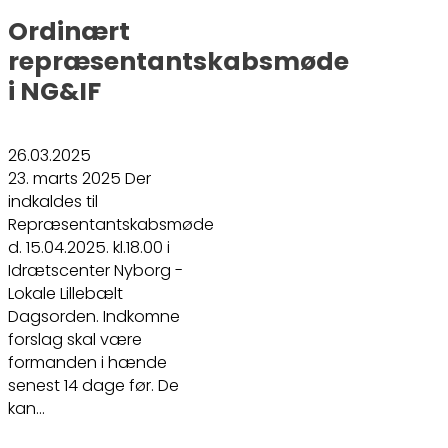
Ordinært
repræsentantskabsmøde
i NG&IF
26.03.2025
23. marts 2025 Der
indkaldes til
Repræsentantskabsmøde
d. 15.04.2025. kl.18.00 i
Idrætscenter Nyborg -
Lokale Lillebælt
Dagsorden. Indkomne
forslag skal være
formanden i hænde
senest 14 dage før. De
kan…