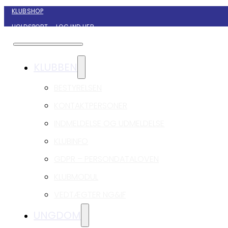
KLUBSHOP
HOLDSPORT – LOG IND HER
KONTAKT NYBORG GIF HÅNDBOLD
KLUBBEN
BESTYRELSEN
KONTAKTPERSONER
INDMELDELSE OG UDMELDELSE
KLUBINFO
GDPR – PERSONDATALOVEN
KLUBMODUL
VEDTÆGTER NG&IF
UNGDOM