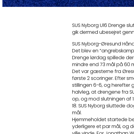
SUS Nyborg U16 Drenge sl
gik dermed ubesejret genne
SUS Nyborg-Øresund Hånd
Det blev en ”angrebskamp”
Drenge lørdag spillede de
mindre end 73 mål på 60 min
Det var gæsterne fra Øre
første 2 scoringer. Efter sm
stillingen 6-6, og herefter g
halvleg, at drengene fra SU
op, og mod slutningen af 1.
18. SUS Nyborg sluttede do
mål.
Hjemmeholdet startede beds
yderligere et par mål, og 
ville vinde. For Jonathan W