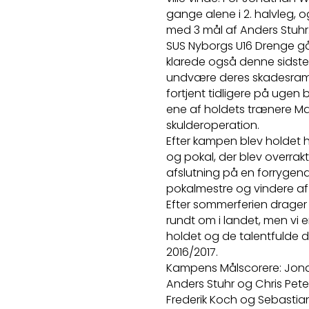
gange alene i 2. halvleg, 
med 3 mål af Anders Stuhr
SUS Nyborgs U16 Drenge g
klarede også denne sidste 
undvære deres skadesramt
fortjent tidligere på ugen 
ene af holdets trænere Mad
skulderoperation.
Efter kampen blev holdet h
og pokal, der blev overrak
afslutning på en forrygen
pokalmestre og vindere af 
Efter sommerferien drager e
rundt om i landet, men vi 
holdet og de talentfulde dr
2016/2017.
Kampens Målscorere: Jonath
Anders Stuhr og Chris Peter
Frederik Koch og Sebastian