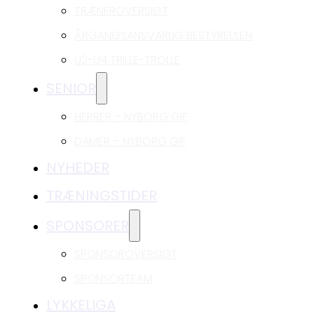
TRÆNEROVERSIGT
ÅRGANGSANSVARLIG BESTYRELSEN
U2-U4 TRILLE-TROLLE
SENIOR
HERRER – NYBORG GIF
DAMER – NYBORG GIF
NYHEDER
TRÆNINGSTIDER
SPONSORER
SPONSOROVERSIGT
SPONSORTEAM
LYKKELIGA