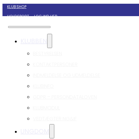
KLUBSHOP
HOLDSPORT – LOG IND HER
KONTAKT NYBORG GIF HÅNDBOLD
KLUBBEN
BESTYRELSEN
KONTAKTPERSONER
INDMELDELSE OG UDMELDELSE
KLUBINFO
GDPR – PERSONDATALOVEN
KLUBMODUL
VEDTÆGTER NG&IF
UNGDOM