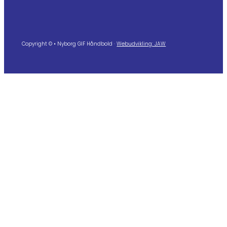
Copyright © • Nyborg GIF Håndbold ·
Webudvikling: JAW