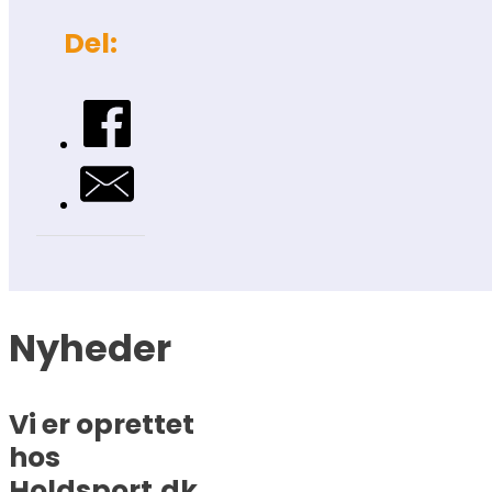
Del:
Nyheder
Vi er oprettet
hos
Holdsport.dk