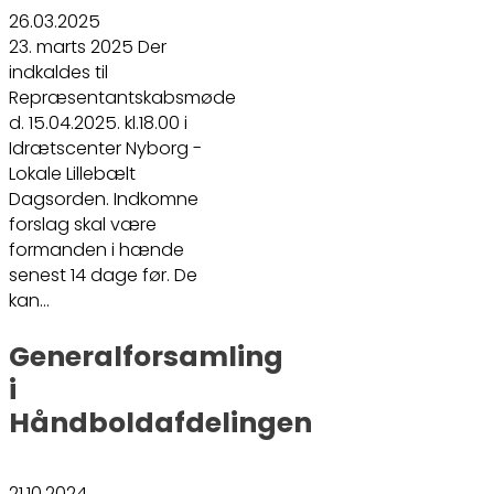
26.03.2025
23. marts 2025 Der
indkaldes til
Repræsentantskabsmøde
d. 15.04.2025. kl.18.00 i
Idrætscenter Nyborg -
Lokale Lillebælt
Dagsorden. Indkomne
forslag skal være
formanden i hænde
senest 14 dage før. De
kan…
Generalforsamling
i
Håndboldafdelingen
21.10.2024