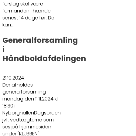
forslag skal være
formanden i hænde
senest 14 dage før. De
kan…
Generalforsamling
i
Håndboldafdelingen
21.10.2024
Der afholdes
generalforsamling
mandag den 11.11.2024 kl.
18.30 i
NyborghallenDagsorden
jvf. vedtægterne som
ses på hjemmesiden
under "KLUBBEN"