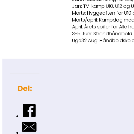
Jan: TV-kamp U10, U12 og U
Marts: Hyggeaften for U10 o
Marts/april: Kampdag med
April: Årets spiller for Alle h
3-5 Juni: Strandhåndbold
Uge32 Aug: Håndboldskol
Del: