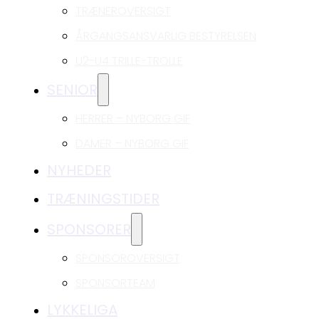
TRÆNEROVERSIGT
ÅRGANGSANSVARLIG BESTYRELSEN
U2-U4 TRILLE-TROLLE
SENIOR
HERRER – NYBORG GIF
DAMER – NYBORG GIF
NYHEDER
TRÆNINGSTIDER
SPONSORER
SPONSOROVERSIGT
SPONSORTEAM
LYKKELIGA