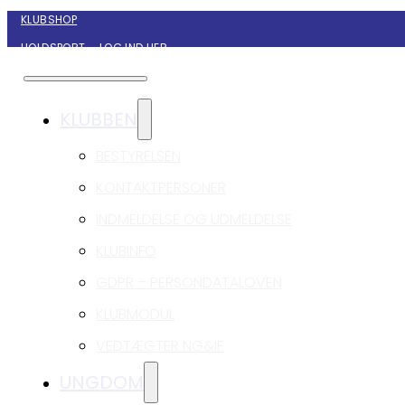
KLUBSHOP
HOLDSPORT – LOG IND HER
KONTAKT NYBORG GIF HÅNDBOLD
KLUBBEN
BESTYRELSEN
KONTAKTPERSONER
INDMELDELSE OG UDMELDELSE
KLUBINFO
GDPR – PERSONDATALOVEN
KLUBMODUL
VEDTÆGTER NG&IF
UNGDOM