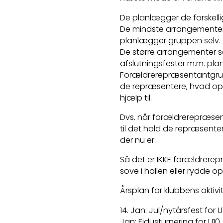
De planlægger de forskel
De mindste arrangementer
planlægger gruppen selv.
De større arrangementer 
afslutningsfester m.m. pl
Forældrerepræsentantgrupp
de repræsentere, hvad opg
hjælp til.
Dvs. når forældrerepræsen
til det hold de repræsente
der nu er.
Så det er IKKE forældrere
sove i hallen eller rydde op
Årsplan for klubbens aktivit
14. Jan: Jul/nytårsfest for 
Jan: Fidusturnering for U10,