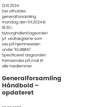
21.10.2024
Der afholdes
generalforsamling
mandag den 11.11.2024 kl.
18.30 i
NyborghallenDagsorden
jvf. vedtægterne som
ses på hjemmesiden
under "KLUBBEN"
Specificeret dagsorden
fremsendes på mail til
alle medlemmer.
Generalforsamling
Håndbold –
opdateret