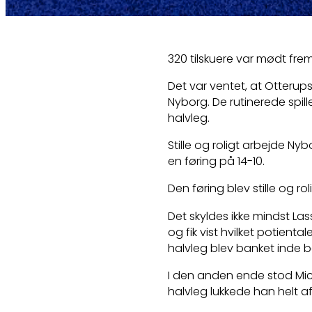
320 tilskuere var mødt frem t
Det var ventet, at Otterup
Nyborg. De rutinerede spi
halvleg.
Stille og roligt arbejde Nyb
en føring på 14-10.
Den føring blev stille og rol
Det skyldes ikke mindst La
og fik vist hvilket potienta
halvleg blev banket inde
I den anden ende stod Mich
halvleg lukkede han helt 