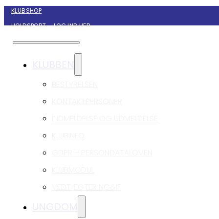
KLUBSHOP
HOLDSPORT – LOG IND HER
KONTAKT NYBORG GIF HÅNDBOLD
KLUBBEN
BESTYRELSEN
KONTAKTPERSONER
INDMELDELSE OG UDMELDELSE
KLUBINFO
GDPR – PERSONDATALOVEN
KLUBMODUL
VEDTÆGTER NG&IF
UNGDOM