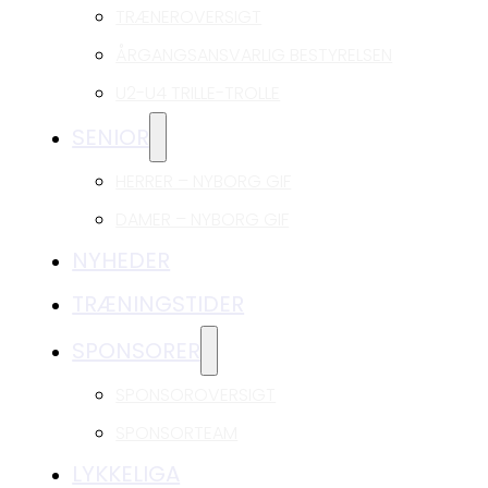
TRÆNEROVERSIGT
ÅRGANGSANSVARLIG BESTYRELSEN
U2-U4 TRILLE-TROLLE
SENIOR
HERRER – NYBORG GIF
DAMER – NYBORG GIF
NYHEDER
TRÆNINGSTIDER
SPONSORER
SPONSOROVERSIGT
SPONSORTEAM
LYKKELIGA