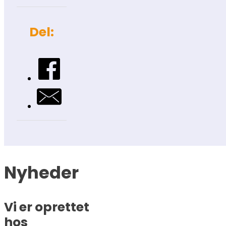
Del:
Nyheder
Vi er oprettet
hos