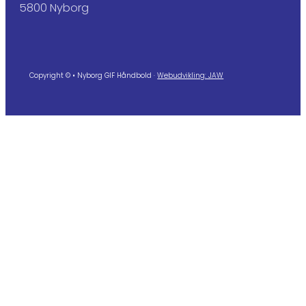
5800 Nyborg
Copyright © • Nyborg GIF Håndbold ·
Webudvikling: JAW