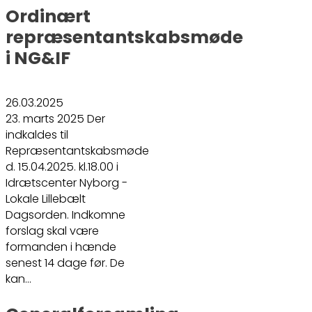
Ordinært
repræsentantskabsmøde
i NG&IF
26.03.2025
23. marts 2025 Der
indkaldes til
Repræsentantskabsmøde
d. 15.04.2025. kl.18.00 i
Idrætscenter Nyborg -
Lokale Lillebælt
Dagsorden. Indkomne
forslag skal være
formanden i hænde
senest 14 dage før. De
kan…