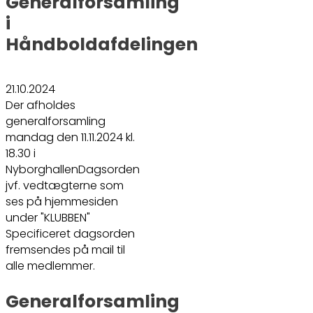
Generalforsamling
i
Håndboldafdelingen
21.10.2024
Der afholdes
generalforsamling
mandag den 11.11.2024 kl.
18.30 i
NyborghallenDagsorden
jvf. vedtægterne som
ses på hjemmesiden
under "KLUBBEN"
Specificeret dagsorden
fremsendes på mail til
alle medlemmer.
Generalforsamling