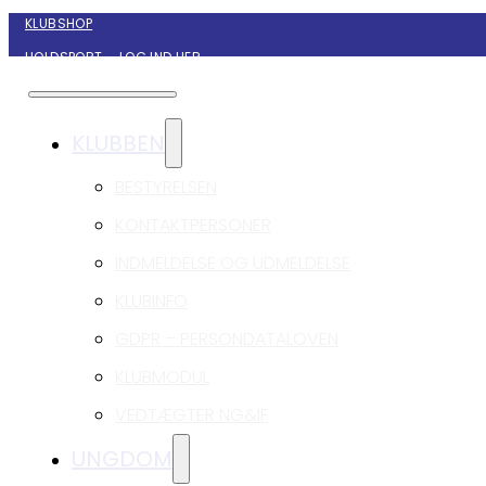
KLUBSHOP
HOLDSPORT – LOG IND HER
KONTAKT NYBORG GIF HÅNDBOLD
KLUBBEN
BESTYRELSEN
KONTAKTPERSONER
INDMELDELSE OG UDMELDELSE
KLUBINFO
GDPR – PERSONDATALOVEN
KLUBMODUL
VEDTÆGTER NG&IF
UNGDOM