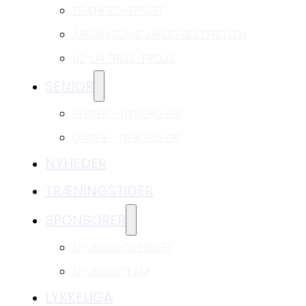
TRÆNEROVERSIGT
ÅRGANGSANSVARLIG BESTYRELSEN
U2-U4 TRILLE-TROLLE
SENIOR
HERRER – NYBORG GIF
DAMER – NYBORG GIF
NYHEDER
TRÆNINGSTIDER
SPONSORER
SPONSOROVERSIGT
SPONSORTEAM
LYKKELIGA