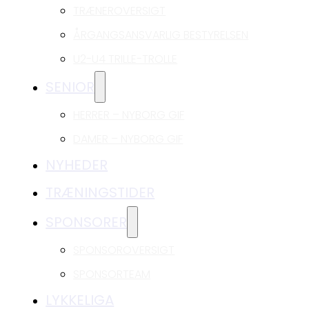
TRÆNEROVERSIGT
ÅRGANGSANSVARLIG BESTYRELSEN
U2-U4 TRILLE-TROLLE
SENIOR
HERRER – NYBORG GIF
DAMER – NYBORG GIF
NYHEDER
TRÆNINGSTIDER
SPONSORER
SPONSOROVERSIGT
SPONSORTEAM
LYKKELIGA