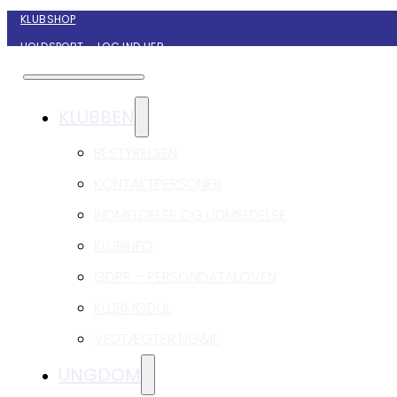
KLUBSHOP
HOLDSPORT – LOG IND HER
KONTAKT NYBORG GIF HÅNDBOLD
KLUBBEN
BESTYRELSEN
KONTAKTPERSONER
INDMELDELSE OG UDMELDELSE
KLUBINFO
GDPR – PERSONDATALOVEN
KLUBMODUL
VEDTÆGTER NG&IF
UNGDOM