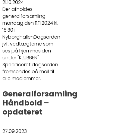
21.10.2024
Der afholdes
generalforsamling
mandag den 11.11.2024 kl.
18.30 i
NyborghallenDagsorden
jvf. vedtægterne som
ses på hjemmesiden
under "KLUBBEN"
Specificeret dagsorden
fremsendes på mail til
alle medlemmer.
Generalforsamling
Håndbold –
opdateret
27.09.2023