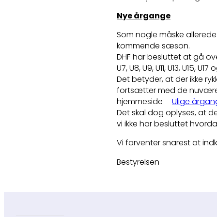
Nye årgange
Som nogle måske allerede h
kommende sæson.
DHF har besluttet at gå ov
U7, U8, U9, U11, U13, U15, U17 
Det betyder, at der ikke 
fortsætter med de nuvære
hjemmeside –
Ulige årga
Det skal dog oplyses, at d
vi ikke har besluttet hvord
Vi forventer snarest at ind
Bestyrelsen