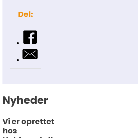
Del:
Nyheder
Vi er oprettet
hos