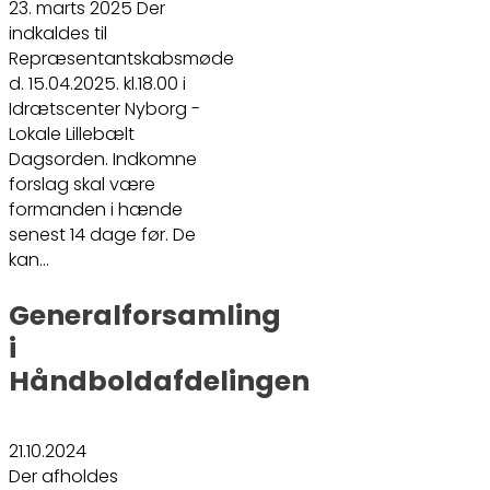
23. marts 2025 Der
indkaldes til
Repræsentantskabsmøde
d. 15.04.2025. kl.18.00 i
Idrætscenter Nyborg -
Lokale Lillebælt
Dagsorden. Indkomne
forslag skal være
formanden i hænde
senest 14 dage før. De
kan…
Generalforsamling
i
Håndboldafdelingen
21.10.2024
Der afholdes