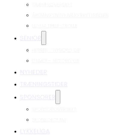
TRÆNEROVERSIGT
ÅRGANGSANSVARLIG BESTYRELSEN
U2-U4 TRILLE-TROLLE
SENIOR
HERRER – NYBORG GIF
DAMER – NYBORG GIF
NYHEDER
TRÆNINGSTIDER
SPONSORER
SPONSOROVERSIGT
SPONSORTEAM
LYKKELIGA