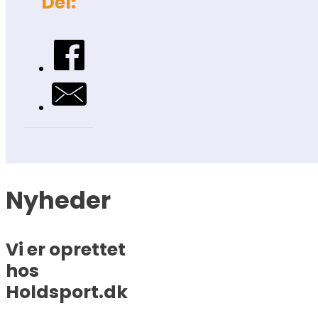
Del:
Nyheder
Vi er oprettet
hos
Holdsport.dk