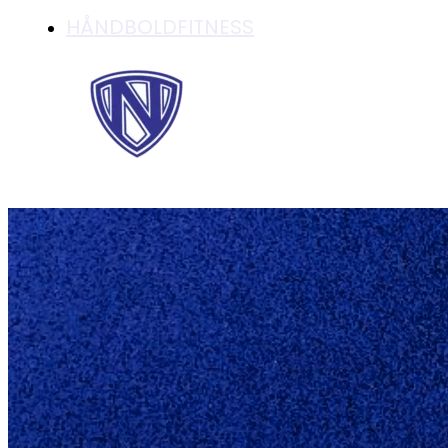
HÅNDBOLDFITNESS
KIF KOLDING KØB