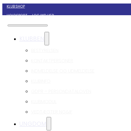
KLUBSHOP
HOLDSPORT – LOG IND HER
KONTAKT NYBORG GIF HÅNDBOLD
KLUBBEN
BESTYRELSEN
KONTAKTPERSONER
INDMELDELSE OG UDMELDELSE
KLUBINFO
GDPR – PERSONDATALOVEN
KLUBMODUL
VEDTÆGTER NG&IF
UNGDOM