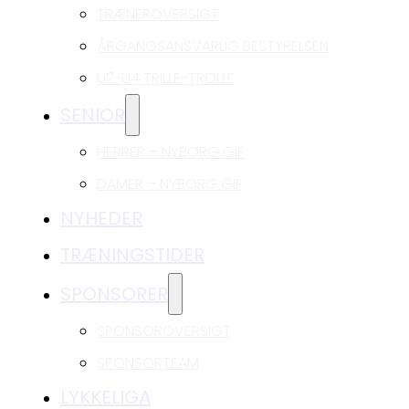
TRÆNEROVERSIGT
ÅRGANGSANSVARLIG BESTYRELSEN
U2-U4 TRILLE-TROLLE
SENIOR
HERRER – NYBORG GIF
DAMER – NYBORG GIF
NYHEDER
TRÆNINGSTIDER
SPONSORER
SPONSOROVERSIGT
SPONSORTEAM
LYKKELIGA