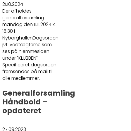
21.10.2024
Der afholdes
generalforsamling
mandag den 11.11.2024 kl.
18.30 i
NyborghallenDagsorden
jvf. vedtægterne som
ses på hjemmesiden
under "KLUBBEN"
Specificeret dagsorden
fremsendes på mail til
alle medlemmer.
Generalforsamling
Håndbold –
opdateret
27.09.2023