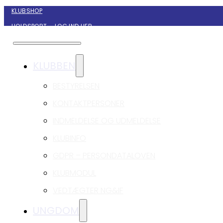
KLUBSHOP
HOLDSPORT – LOG IND HER
KONTAKT NYBORG GIF HÅNDBOLD
KLUBBEN
BESTYRELSEN
KONTAKTPERSONER
INDMELDELSE OG UDMELDELSE
KLUBINFO
GDPR – PERSONDATALOVEN
KLUBMODUL
VEDTÆGTER NG&IF
UNGDOM