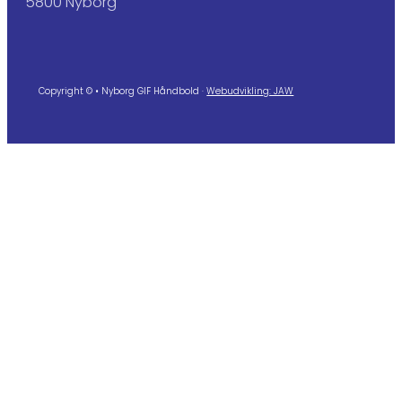
5800 Nyborg
Copyright © • Nyborg GIF Håndbold ·
Webudvikling: JAW