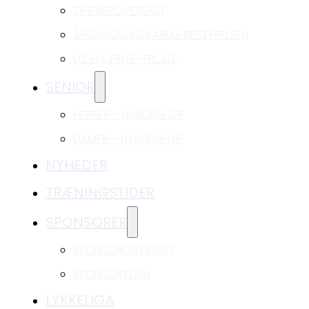
TRÆNEROVERSIGT
ÅRGANGSANSVARLIG BESTYRELSEN
U2-U4 TRILLE-TROLLE
SENIOR
HERRER – NYBORG GIF
DAMER – NYBORG GIF
NYHEDER
TRÆNINGSTIDER
SPONSORER
SPONSOROVERSIGT
SPONSORTEAM
LYKKELIGA