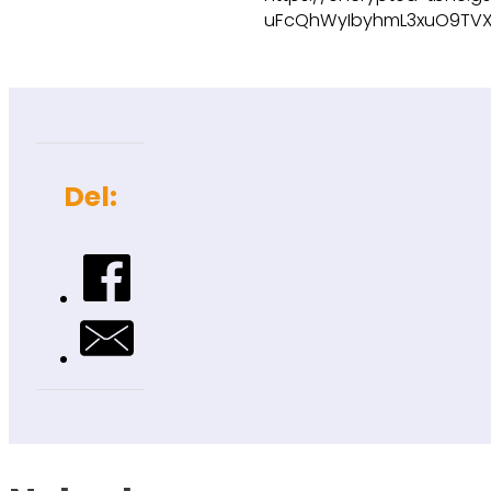
uFcQhWyIbyhmL3xuO9TVX
Del: