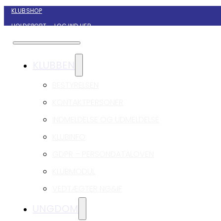
KLUBSHOP
HOLDSPORT – LOG IND HER
KONTAKT NYBORG GIF HÅNDBOLD
KLUBBEN
BESTYRELSEN
KONTAKTPERSONER
INDMELDELSE OG UDMELDELSE
KLUBINFO
GDPR – PERSONDATALOVEN
KLUBMODUL
VEDTÆGTER NG&IF
UNGDOM