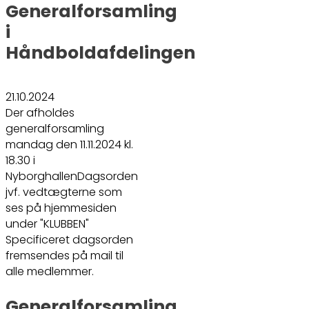
Generalforsamling
i
Håndboldafdelingen
21.10.2024
Der afholdes
generalforsamling
mandag den 11.11.2024 kl.
18.30 i
NyborghallenDagsorden
jvf. vedtægterne som
ses på hjemmesiden
under "KLUBBEN"
Specificeret dagsorden
fremsendes på mail til
alle medlemmer.
Generalforsamling