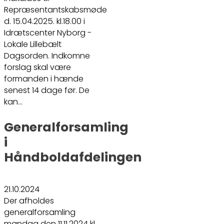
Repræsentantskabsmøde
d. 15.04.2025. kl.18.00 i
Idrætscenter Nyborg -
Lokale Lillebælt
Dagsorden. Indkomne
forslag skal være
formanden i hænde
senest 14 dage før. De
kan…
Generalforsamling
i
Håndboldafdelingen
21.10.2024
Der afholdes
generalforsamling
mandag den 11.11.2024 kl.