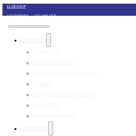
KLUBSHOP
HOLDSPORT – LOG IND HER
KONTAKT NYBORG GIF HÅNDBOLD
KLUBBEN
BESTYRELSEN
KONTAKTPERSONER
INDMELDELSE OG UDMELDELSE
KLUBINFO
GDPR – PERSONDATALOVEN
KLUBMODUL
VEDTÆGTER NG&IF
UNGDOM