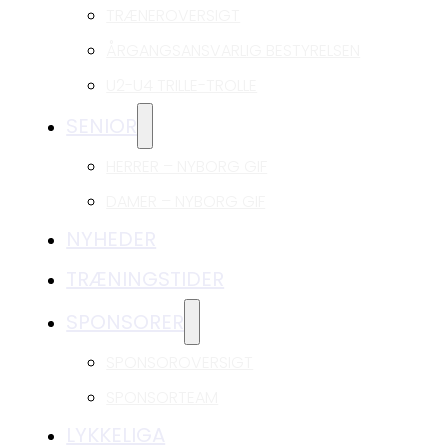
TRÆNEROVERSIGT
ÅRGANGSANSVARLIG BESTYRELSEN
U2-U4 TRILLE-TROLLE
SENIOR
HERRER – NYBORG GIF
DAMER – NYBORG GIF
NYHEDER
TRÆNINGSTIDER
SPONSORER
SPONSOROVERSIGT
SPONSORTEAM
LYKKELIGA