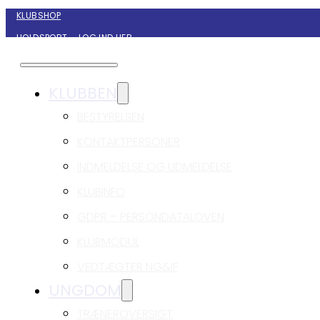
KLUBSHOP
HOLDSPORT – LOG IND HER
KONTAKT NYBORG GIF HÅNDBOLD
KLUBBEN
BESTYRELSEN
KONTAKTPERSONER
INDMELDELSE OG UDMELDELSE
KLUBINFO
GDPR – PERSONDATALOVEN
KLUBMODUL
VEDTÆGTER NG&IF
UNGDOM
TRÆNEROVERSIGT