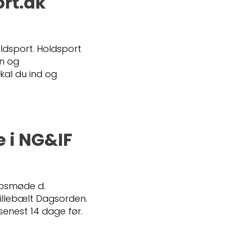
ort.dk
ldsport. Holdsport
on og
kal du ind og
 i NG&IF
absmøde d.
 Lillebælt Dagsorden.
enest 14 dage før.