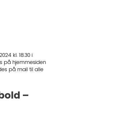
24 kl. 18.30 i
es på hjemmesiden
 på mail til alle
bold –