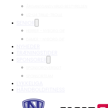
ÅRGANGSANSVARLIG BESTYRELSEN
U2-U4 TRILLE-TROLLE
SENIOR
HERRER – NYBORG GIF
DAMER – NYBORG GIF
NYHEDER
TRÆNINGSTIDER
SPONSORER
SPONSOROVERSIGT
SPONSORTEAM
LYKKELIGA
HÅNDBOLDFITNESS