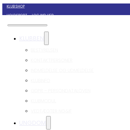
KLUBSHOP
HOLDSPORT – LOG IND HER
KONTAKT NYBORG GIF HÅNDBOLD
KLUBBEN
BESTYRELSEN
KONTAKTPERSONER
INDMELDELSE OG UDMELDELSE
KLUBINFO
GDPR – PERSONDATALOVEN
KLUBMODUL
VEDTÆGTER NG&IF
UNGDOM