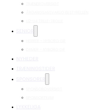
TRÆNEROVERSIGT
ÅRGANGSANSVARLIG BESTYRELSEN
U2-U4 TRILLE-TROLLE
SENIOR
HERRER – NYBORG GIF
DAMER – NYBORG GIF
NYHEDER
TRÆNINGSTIDER
SPONSORER
SPONSOROVERSIGT
SPONSORTEAM
LYKKELIGA