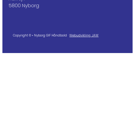
5800 Nyborg
Copyright © • Nyborg GIF Håndbold ·
Webudvikling: JAW