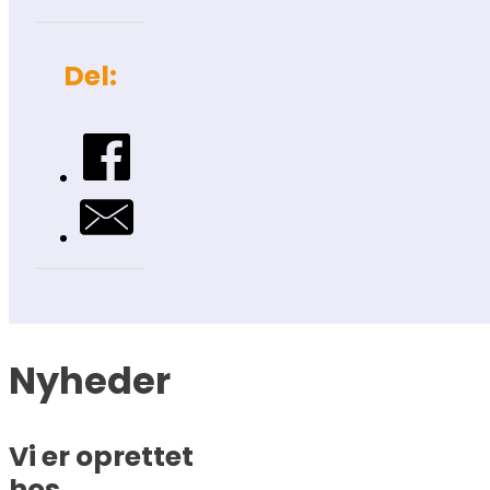
Del:
Nyheder
Vi er oprettet
hos