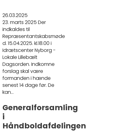
26.03.2025
23. marts 2025 Der
indkaldes til
Repræsentantskabsmøde
d. 15.04.2025. kl.18.00 i
Idrætscenter Nyborg -
Lokale Lillebælt
Dagsorden. Indkomne
forslag skal være
formanden i hænde
senest 14 dage før. De
kan…
Generalforsamling
i
Håndboldafdelingen