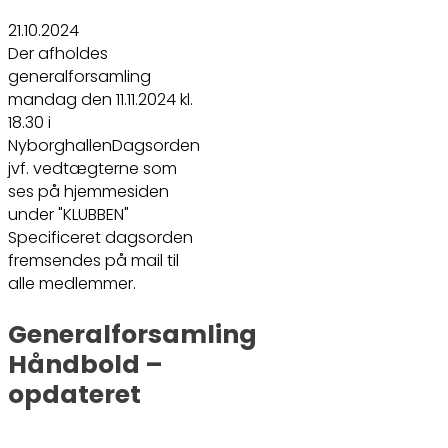
21.10.2024
Der afholdes
generalforsamling
mandag den 11.11.2024 kl.
18.30 i
NyborghallenDagsorden
jvf. vedtægterne som
ses på hjemmesiden
under "KLUBBEN"
Specificeret dagsorden
fremsendes på mail til
alle medlemmer.
Generalforsamling
Håndbold –
opdateret