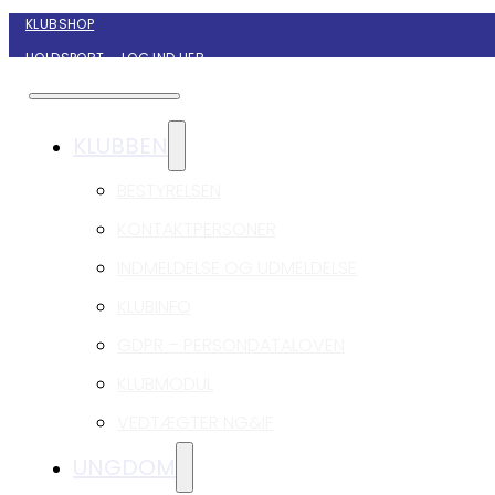
KLUBSHOP
HOLDSPORT – LOG IND HER
KONTAKT NYBORG GIF HÅNDBOLD
KLUBBEN
BESTYRELSEN
KONTAKTPERSONER
INDMELDELSE OG UDMELDELSE
KLUBINFO
GDPR – PERSONDATALOVEN
KLUBMODUL
VEDTÆGTER NG&IF
UNGDOM