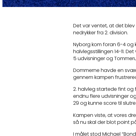
Det var ventet, at det b
nedrykker fra 2. division.
Nyborg kom foran 6-4 og k
halvlegsstillingen 14-11. De
5 udvisninger og Tommerup 
Dommerne havde en svær da
gennem kampen frustrerede 
2. halvleg startede fint o
endnu flere udvisninger og 
29 og kunne score til slutr
Kampen viste, at vores dr
så nu skal der blot point 
I målet stod Michael “Bon