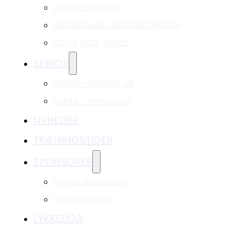
TRÆNEROVERSIGT
ÅRGANGSANSVARLIG BESTYRELSEN
U2-U4 TRILLE-TROLLE
SENIOR
HERRER – NYBORG GIF
DAMER – NYBORG GIF
NYHEDER
TRÆNINGSTIDER
SPONSORER
SPONSOROVERSIGT
SPONSORTEAM
LYKKELIGA