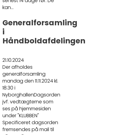
senest 14 dage før. De
kan…
Generalforsamling
i
Håndboldafdelingen
21.10.2024
Der afholdes
generalforsamling
mandag den 11.11.2024 kl.
18.30 i
NyborghallenDagsorden
jvf. vedtægterne som
ses på hjemmesiden
under "KLUBBEN"
Specificeret dagsorden
fremsendes på mail til