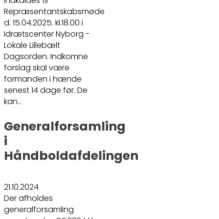
indkaldes til
Repræsentantskabsmøde
d. 15.04.2025. kl.18.00 i
Idrætscenter Nyborg -
Lokale Lillebælt
Dagsorden. Indkomne
forslag skal være
formanden i hænde
senest 14 dage før. De
kan…
Generalforsamling
i
Håndboldafdelingen
21.10.2024
Der afholdes
generalforsamling