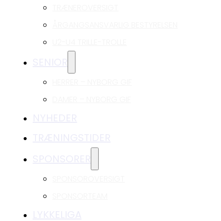
TRÆNEROVERSIGT
ÅRGANGSANSVARLIG BESTYRELSEN
U2-U4 TRILLE-TROLLE
SENIOR
HERRER – NYBORG GIF
DAMER – NYBORG GIF
NYHEDER
TRÆNINGSTIDER
SPONSORER
SPONSOROVERSIGT
SPONSORTEAM
LYKKELIGA