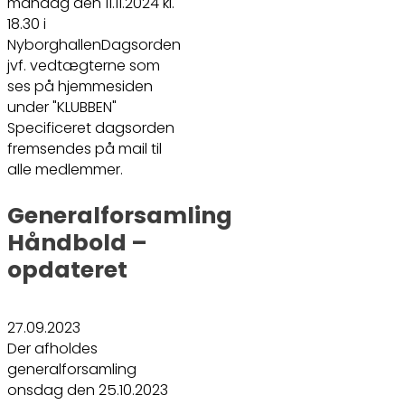
mandag den 11.11.2024 kl.
18.30 i
NyborghallenDagsorden
jvf. vedtægterne som
ses på hjemmesiden
under "KLUBBEN"
Specificeret dagsorden
fremsendes på mail til
alle medlemmer.
Generalforsamling
Håndbold –
opdateret
27.09.2023
Der afholdes
generalforsamling
onsdag den 25.10.2023