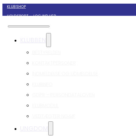
KLUBSHOP
HOLDSPORT – LOG IND HER
KONTAKT NYBORG GIF HÅNDBOLD
KLUBBEN
BESTYRELSEN
KONTAKTPERSONER
INDMELDELSE OG UDMELDELSE
KLUBINFO
GDPR – PERSONDATALOVEN
KLUBMODUL
VEDTÆGTER NG&IF
UNGDOM